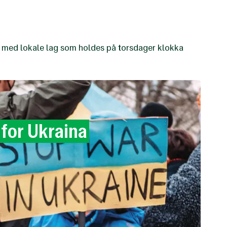
e med lokale lag som holdes på torsdager klokka
n
for
Ukraina