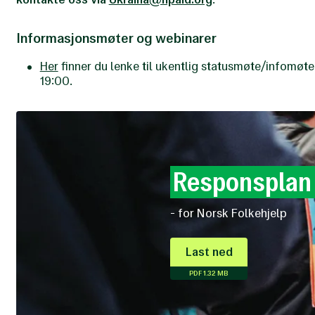
Informasjonsmøter og webinarer
Her
finner du lenke til ukentlig statusmøte/infomøt
19:00.
Responspla
- for Norsk Folkehjelp
Last ned
PDF 1.32 MB