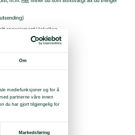
ditt, m.m.
Her
finner du som tillitsvalgt alt du trenger
 utsending)
nalt engasjement i lokallag
å mottak
Om
kvartering
ring av flyktninger
iale mediefunksjoner og for å
 med partnerne våre innen
u har gjort tilgjengelig for
inske flyktninger
Markedsføring