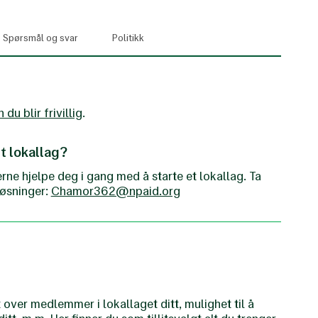
Spørsmål og svar
Politikk
u blir frivillig
.
et lokallag?
erne hjelpe deg i gang med å starte et lokallag. Ta
løsninger:
Chamor362@npaid.org
 over medlemmer i lokallaget ditt, mulighet til å