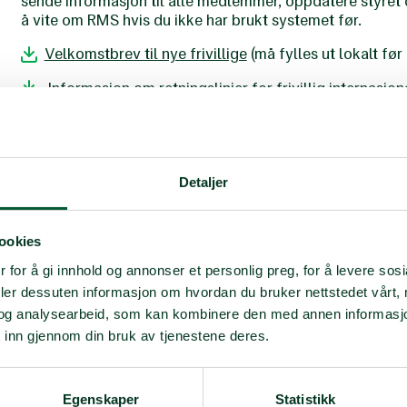
sende informasjon til alle medlemmer, oppdatere styret 
å vite om RMS hvis du ikke har brukt systemet før.
Velkomstbrev til nye frivillige
(må fylles ut lokalt før
Informasjon om retningslinjer for frivillig internasjo
Retningslinjer for mediehåndtering og fotografering p
Retningslinjer mediehåndtering og fotografering
Detaljer
Samtykkeskjema for fotografering - på ukrainsk
Informasjon til lokallag om forsvarlig drift av akutt inn
ookies
Informasjonsskriv - forsvarlig drift av akutt innkvarte
 for å gi innhold og annonser et personlig preg, for å levere sos
Aktiviteter
deler dessuten informasjon om hvordan du bruker nettstedet vårt,
og analysearbeid, som kan kombinere den med annen informasjon d
Veileder for lokallag som vil tilby aktiviteter til Ukra
 inn gjennom din bruk av tjenestene deres.
Mal for Folketur
Mal for Folkevenn, språkkafe og språktrening
Egenskaper
Statistikk