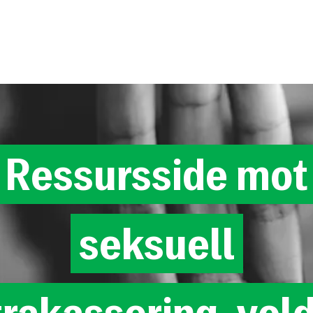
Ressursside
mot
seksuell
trakassering,
vold