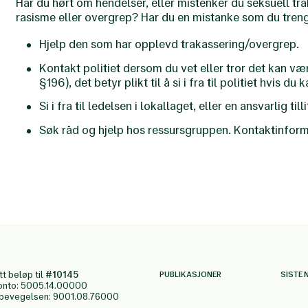
Har du hørt om hendelser, eller mistenker du seksuell tr
rasisme eller overgrep? Har du en mistanke som du tren
Hjelp den som har opplevd trakassering/overgrep.
Kontakt politiet dersom du vet eller tror det kan væ
§196), det betyr plikt til å si i fra til politiet hvis d
Si i fra til ledelsen i lokallaget, eller en ansvarlig till
Søk råd og hjelp hos ressursgruppen. Kontaktinform
tt beløp til
#10145
PUBLIKASJONER
SISTE 
onto: 5005.14.00000
gbevegelsen: 9001.08.76000