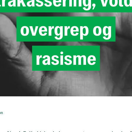
overgrep
og
rasisme
on