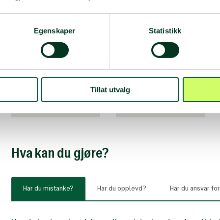
Ressurser
Egenskaper
Statistikk
Veiledere og
Politiattest
retningslinjer
Tillat utvalg
Hva kan du gjøre?
Har du mistanke?
Har du opplevd?
Har du ansvar fo