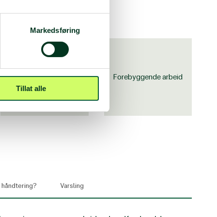
Markedsføring
Kursressurser og
Forebyggende arbeid
infomateriell
Tillat alle
r håndtering?
Varsling