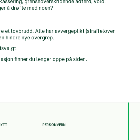
akassering, grenseoverskridende adferd, vold,
ger å drøfte med noen?
re et lovbrudd. Alle har avvergeplikt (straffeloven
u kan hindre nye overgrep.
itsvalgt
asjon finner du lenger oppe på siden.
NYTT
PERSONVERN