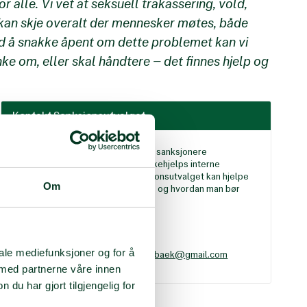
 alle. Vi vet at seksuell trakassering, vold,
kan skje overalt der mennesker møtes, både
 Ved å snakke åpent om dette problemet kan vi
e om, eller skal håndtere – det finnes hjelp og
Kontakt Sanksjonsutvalget
Sanksjonsutvalget har mandat til å sanksjonere
medlemmer som bryter Norsk Folkehjelps interne
retningslinjer og vedtekter. Sanksjonsutvalget kan hjelpe
Om
og bistå lag med vanskelige saker, og hvordan man bør
behandle sanksjonssaker lokalt.
Kontakt
Vegard Eidissen Lindbæk
iale mediefunksjoner og for å
Tel 970 58 999 e-post:
vegardlindbaek@gmail.com
sanksjonsutvalget@folkehjelp.no
 med partnerne våre innen
u har gjort tilgjengelig for