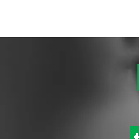
Til
hovedinnhold