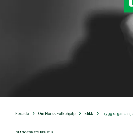
Forside
Om Norsk Folkehjelp
Etikk
Trygg organisasj
OM NORSK FOLKEHJELP