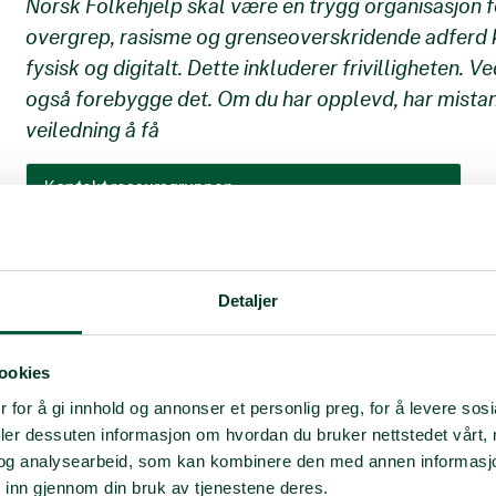
Norsk Folkehjelp skal være en trygg organisasjon for
overgrep, rasisme og grenseoverskridende adferd 
fysisk og digitalt. Dette inkluderer frivilligheten.
også forebygge det. Om du har opplevd, har mistank
veiledning å få
Kontakt ressursgruppen
Ressursgruppen mot vold, overgrep, grenseoverskridende
adferd og rasisme er en hjelpe- og veiledningsgruppe. Vi
bistår deg hvis du har spørsmål, en bekymring, vil drøfte en
Detaljer
sak eller trenger bistand med å håndtere en sak i
lokallaget eller ta den videre.
Kontakt
ookies
Seniorrådgiver Mari S. Holan
marish@npaid.org
tel. 915 54 054 eller
 for å gi innhold og annonser et personlig preg, for å levere sos
Rådgiver Cecilie Opheim
deler dessuten informasjon om hvordan du bruker nettstedet vårt,
cecoph516@npaid.org
tel. 994 54 428
og analysearbeid, som kan kombinere den med annen informasjon d
 inn gjennom din bruk av tjenestene deres.