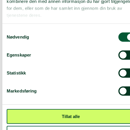
spennende og lærerikt arbeidsmiljø, og en fordel
kombinere den med annen informasjon du har gjort tilgjengel
når vi løser våre oppgaver.
for dem, eller som de har samlet inn gjennom din bruk av
tjenestene deres.
samarbeider vi og deler vi av vår kunnskap, og
støtter hverandre når noen trenger det.
Samtykkevalg
får vi mye ansvar og varierte oppgaver, hvor det er
Nødvendig
kort vei fra idé til gjennomføring.
gis det fleksibilitet i hvor og når vi løser
arbeidsoppgavene, med høy grad av tillit.
Egenskaper
er våre ansatte den viktigste ressursen, hvor vi
tilbys karrieremuligheter på tvers i organisasjonen
Statistikk
og legger til rette for faglig påfyll internt og
eksternt.
Markedsføring
Tillat alle