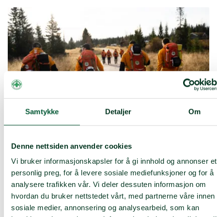
Samtykke
Detaljer
Om
Denne nettsiden anvender cookies
Hos oss..
Vi bruker informasjonskapsler for å gi innhold og annonser et
møter vi hverandre med vennlighet og respekt, og
personlig preg, for å levere sosiale mediefunksjoner og for å
slår gjerne av en prat.
analysere trafikken vår. Vi deler dessuten informasjon om
hvordan du bruker nettstedet vårt, med partnerne våre innen
har vi ansatte med ulik alder, kjønn, nasjonalitet,
legning, kompetanse og erfaringer. Dette gir oss et
sosiale medier, annonsering og analysearbeid, som kan