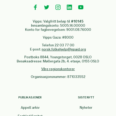
Vipps: Valgfritt beløp til
#10145
Innsamlingskonto: 5005.14.00000
Konto for fagbevegelsen: 9001.08.76000
Vipps Gaza: #8000
Telefon 22 03 77 00
E-post:
norsk.folkehjelp@npaid.org
Postboks 8844, Youngstorget, 0028 OSLO
Besøksadresse: Møllergata 2b, 4. etasje, 0155 OSLO
Våre regionskontorer
Organisasjonsnummer: 871033552
PUBLIKASJONER
SISTE NYTT
Appell arkiv
Nyheter