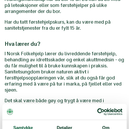
på leteaksjoner eller som førstehjelper på ulike
arrangementer der du bor.
Har du tatt førstehjelpskurs, kan du være med på
sanitetstjenester fra du er fylt 15 år.
Hva lærer du?
I Norsk Folkehjelp lærer du livreddende førstehjelp,
behandling av idrettsskader og enkel akuttmedisin - og
du får mulighet til å bruke kunnskapen i praksis.
Sanitetsungdom bruker naturen aktivt i
førsthjelpsopplæringen vår, slik at du også får god
erfaring med å være på tur i marka, på fjellet eller ved
sjøen.
Det skal være både gøy og trygt å være med i
Sanitetsungdom, og vi legger vekt på samhold og
lagbygging når vi er sammen. Gjennom turer med din
lokale gruppe og nasjonale samlinger vil du få
muligheten til å bli kjent med ungdommer fra hele
Samtykke
Detaljer
Om