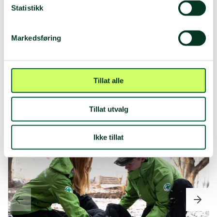
Statistikk
Leder av Sentralt Ungdomsutvalg Sanitet
Beate Liberg
Kontakt meg på:
Markedsføring
sus.leder@folkehjelp.no
Tillat alle
Se bilder fra ulike aktiviteter med
Sanitetsungdom:
Tillat utvalg
Ikke tillat