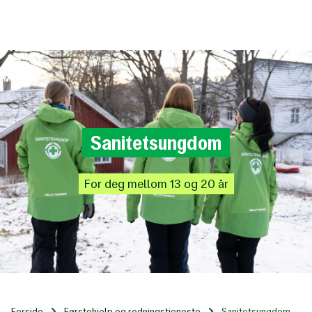
Til
hovedinnhold
Sanitetsungdom
For
deg
mellom
13
og
20
år
Forside
Førstehjelp og redningstjeneste
Sanitetsungdom