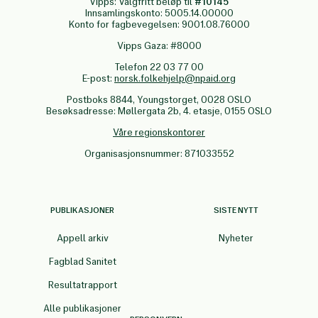
Vipps: Valgfritt beløp til
#10145
Innsamlingskonto: 5005.14.00000
Konto for fagbevegelsen: 9001.08.76000
Vipps Gaza: #8000
Telefon 22 03 77 00
E-post:
norsk.folkehjelp@npaid.org
Postboks 8844, Youngstorget, 0028 OSLO
Besøksadresse: Møllergata 2b, 4. etasje, 0155 OSLO
Våre regionskontorer
Organisasjonsnummer: 871033552
PUBLIKASJONER
SISTE NYTT
Appell arkiv
Nyheter
Fagblad Sanitet
Resultatrapport
Alle publikasjoner