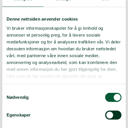
landet.
I Sanitetsungdom får du også mulighet til å skaffe deg
unike ledererfaringer ved å være leder for
Denne nettsiden anvender cookies
ungdomsgruppen i lokallaget ditt. Etter hvert får du
Vi bruker informasjonskapsler for å gi innhold og
også mulighet til å engasjere deg sentralt i
annonser et personlig preg, for å levere sosiale
organisasjonen og få større ansvar for ungdommer fra
hele landet.
mediefunksjoner og for å analysere trafikken vår. Vi deler
dessuten informasjon om hvordan du bruker nettstedet
Sanitetsungdom skal komme hjem med ny kunnskap,
vårt, med partnerne våre innen sosiale medier,
nye erfaringer og gode naturopplevelser etter å ha
annonsering og analysearbeid, som kan kombinere den
vært sammen. Det kan innebære alt fra å lære å bruke
med annen informasjon du har gjort tilgjengelig for dem,
en hjertestarter, til å stelle et sår eller navigere i
eller som de har samlet inn gjennom din bruk av
terrenget.
tjenestene deres.
Følg oss på Facebook
Samtykkevalg
Nødvendig
Følg oss på Instagram
Kontakt oss
Egenskaper