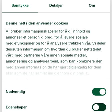
GryBal203@npaid.org
Samtykke
Detaljer
Om
Milena Tevanovic
Leder Innenlandsavdelingen
Denne nettsiden anvender cookies
+47 95 97 44 84
MilTev357@npaid.org
Vi bruker informasjonskapsler for å gi innhold og
annonser et personlig preg, for å levere sosiale
mediefunksjoner og for å analysere trafikken vår. Vi deler
Katharina Sandberg
dessuten informasjon om hvordan du bruker nettstedet
Avdelingsleder Mennesker og teknologi
vårt, med partnerne våre innen sosiale medier,
+47 93026610
KatSan140@npaid.org
annonsering og analysearbeid, som kan kombinere den
med annen informasjon du har gjort tilgjengelig for dem,
eller som de har samlet inn gjennom din bruk av
tjenestene deres.
Pressebilder av generalsekretær Raymond Johansen
Samtykkevalg
Nødvendig
Regionskontorer
Egenskaper