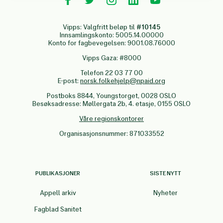
Vipps: Valgfritt beløp til
#10145
Innsamlingskonto: 5005.14.00000
Konto for fagbevegelsen: 9001.08.76000
Vipps Gaza: #8000
Telefon 22 03 77 00
E-post:
norsk.folkehjelp@npaid.org
Postboks 8844, Youngstorget, 0028 OSLO
Besøksadresse: Møllergata 2b, 4. etasje, 0155 OSLO
Våre regionskontorer
Organisasjonsnummer: 871033552
PUBLIKASJONER
SISTE NYTT
Appell arkiv
Nyheter
Fagblad Sanitet