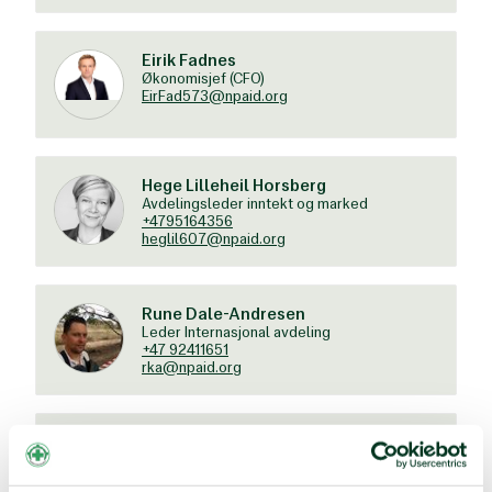
Eirik Fadnes
Økonomisjef (CFO)
EirFad573@npaid.org
Hege Lilleheil Horsberg
Avdelingsleder inntekt og marked
+4795164356
heglil607@npaid.org
Rune Dale-Andresen
Leder Internasjonal avdeling
+47 92411651
rka@npaid.org
Gry Ballestad
Leder Politikk og kommunikasjon
+47 90 80 65 43