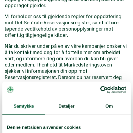
oppdraget gjelder.
Vi forholder oss til gjeldende regler for oppdatering
mot Det Sentrale Reservasjonsregister, samt utfører
løpende vedlikehold av personopplysninger mot
offentlig tilgjengelige kilder.
Når du skriver under på en av våre kampanjer ønsker vi
å ta kontakt med deg for å fortelle mer om arbeidet
vårt, og informere deg om hvordan du kan bli giver
eller medlem. I henhold til Markedsføringsloven
sjekker vi informasjonen din opp mot
Reservasjonsregisteret. Dersom du har reservert deg
mot direkte markedsføring vil vi ikke ta kontakt med
deg, annet enn en e-post-kvittering for at du har
skrevet under.
Samtykke
Detaljer
Om
Behandlingsansvarlig
Behandlingsansvarlig er den som bestemmer formålet
Denne nettsiden anvender cookies
med behandlingen av personopplysninger, og i Norsk