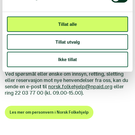
Du har rett til å be om innsyn, sletting og endring av
personopplysninger og samtykker. Innsyn i dine
personopplysninger blir utlevert når du leverer en
Tillat alle
skriftlig og undertegnet bekreftelse. Dette for å sikre
at informasjon ikke utleveres til uvedkommende.
Tillat utvalg
Vi lagrer dine personopplysninger hos oss så lenge det
er nødvendig for det formål personopplysningene ble
samlet inn for og i henhold til anbefaling fra
Ikke tillat
Bransjenorm og gjeldende personvernlovgivning.
Ved spørsmål eller ønske om innsyn, retting, sletting
eller reservasjon mot nye henvendelser fra oss, kan du
sende en e-post til
norsk.folkehjelp@npaid.org
eller
ring 22 03 77 00 (kl. 09.00-15.00).
Les mer om personvern i Norsk Folkehjelp