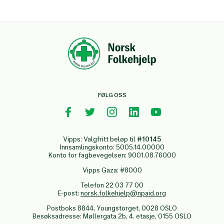
FØLG OSS
Vipps: Valgfritt beløp til
#10145
Innsamlingskonto: 5005.14.00000
Konto for fagbevegelsen: 9001.08.76000
Vipps Gaza: #8000
Telefon 22 03 77 00
E-post:
norsk.folkehjelp@npaid.org
Postboks 8844, Youngstorget, 0028 OSLO
Besøksadresse: Møllergata 2b, 4. etasje, 0155 OSLO