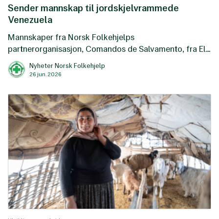
Sender mannskap til jordskjelvrammede
Venezuela
Mannskaper fra Norsk Folkehjelps
partnerorganisasjon, Comandos de Salvamento, fra El
Salvador, er nå på vei til Venezuela for å bistå i
Nyheter Norsk Folkehjelp
redningsarbeidet etter de enorme jordskjelvene som
26 jun. 2026
rammet landet natt til torsdag 25. juni.