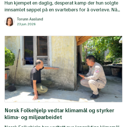
Hun kjempet en daglig, desperat kamp der hun solgte
innsamlet søppel på en svartebørs for å overleve. Nå
har Mmamuso Moeti og hundrevis av andre
Torunn Aaslund
«reclaimers» i Johannesburg fått et nytt liv, takket
23 jun. 2026
være African Reclaimers Organisation.
Norsk Folkehjelp vedtar klimamål og styrker
klima- og miljøarbeidet