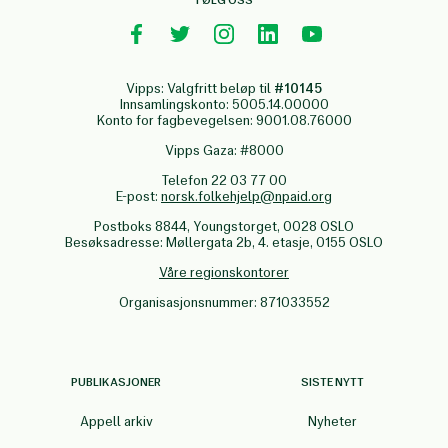
FØLG OSS
Vipps: Valgfritt beløp til
#10145
Innsamlingskonto: 5005.14.00000
Konto for fagbevegelsen: 9001.08.76000
Vipps Gaza: #8000
Telefon 22 03 77 00
E-post:
norsk.folkehjelp@npaid.org
Postboks 8844, Youngstorget, 0028 OSLO
Besøksadresse: Møllergata 2b, 4. etasje, 0155 OSLO
Våre regionskontorer
Organisasjonsnummer: 871033552
PUBLIKASJONER
SISTE NYTT
Appell arkiv
Nyheter