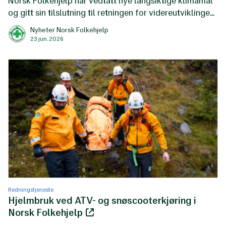
Norsk Folkehjelp har vedtatt nye langsiktige klimamål
og gitt sin tilslutning til retningen for videreutviklingen
av organisasjonens klima- og miljøpolicy. Dette
Nyheter Norsk Folkehjelp
markerer et nytt steg i arbeidet med å styrke klima- og
23 jun. 2026
miljøhensyn i organisasjonen.
Redningstjeneste
Hjelmbruk ved ATV- og snøscooterkjøring i
Norsk Folkehjelp