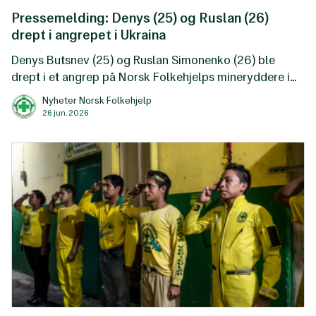
Pressemelding: Denys (25) og Ruslan (26)
drept i angrepet i Ukraina
Denys Butsnev (25) og Ruslan Simonenko (26) ble
drept i et angrep på Norsk Folkehjelps mineryddere i
Kherson oblast sør i Ukraina onsdag 24. juni.
Nyheter Norsk Folkehjelp
26 jun. 2026