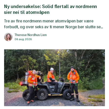
Ny undersøkelse: Solid flertall av nordmenn
sier nei til atomvåpen
Tre av fire nordmenn mener atomvåpen bør være
forbudt, og over seks av ti mener Norge bør slutte seg
til FNs atomvåpenforbud. Det viser en ny undersøkelse
Therese Nordhus Lien
gjennomført av Respons Analyse på oppdrag fra Norsk
06 aug. 2026
Folkehjelp.