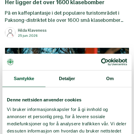
Her ligger det over 1600 klasebomber
På en kaffeplantasje i det populære turistområdet i
Paksong-distriktet ble over 1600 små klasebomber
funnet.
Hilda Klaveness
25 jun. 2026
Samtykke
Detaljer
Om
Denne nettsiden anvender cookies
Vi bruker informasjonskapsler for å gi innhold og
annonser et personlig preg, for å levere sosiale
mediefunksjoner og for å analysere trafikken vår. Vi deler
Norsk Folkehjelp-ansatte drept og flere skadet
dessuten informasjon om hvordan du bruker nettstedet
i angrep i Ukraina