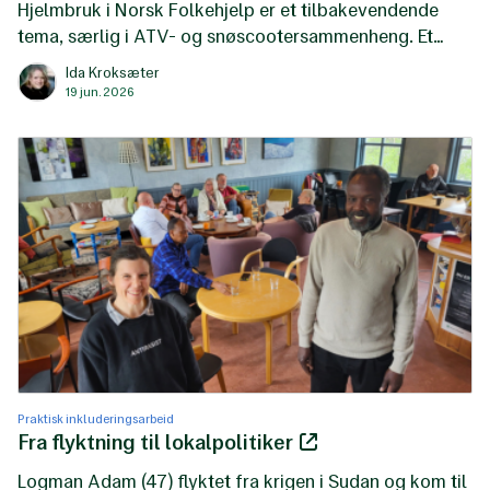
Hjelmbruk i Norsk Folkehjelp er et tilbakevendende
tema, særlig i ATV- og snøscootersammenheng. Et
spørsmål som stadig dukker opp, er om den hvite
Ida Kroksæter
beredskapshjelmen kan benyttes ved ATV- og
19 jun. 2026
snøscooterkjøring.
Praktisk inkluderingsarbeid
Fra flyktning til lokalpolitiker
Logman Adam (47) flyktet fra krigen i Sudan og kom til