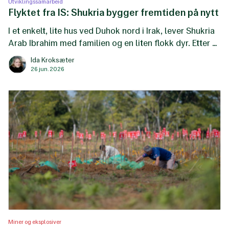
Utviklingssamarbeid
Flyktet fra IS: Shukria bygger fremtiden på nytt
I et enkelt, lite hus ved Duhok nord i Irak, lever Shukria
Arab Ibrahim med familien og en liten flokk dyr. Etter at
IS tok fra dem alt de eide, har de måtte bygge opp alt
Ida Kroksæter
på nytt.
26 jun. 2026
Miner og eksplosiver