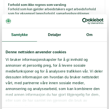
Forhold som ikke regnes som varsling
Forhold som kun gjelder arbeidstakers eget arbeidsforhold
som for eksempel lønnsforhold, samarbeidsproblemer,
konflikter, arbeidsmengde, fordeling av arbeidsoppgaver osv.
regnes ikke som varsling og skal ikke sendes inn her. Slike
saker regnes som personalsak og må tas med linjeledelsen.
Samtykke
Detaljer
Om
Ansatte i Norsk Folkehjelp kan finne NFs rutiner for varsling av
kritikkverdige forhold i våre
elektroniske HR-håndbøker
(innlogging til interne sider).
Denne nettsiden anvender cookies
Varslingsrutiner og håndtering av vanskelige saker i
Vi bruker informasjonskapsler for å gi innhold og
medlemsorganisasjonen
annonser et personlig preg, for å levere sosiale
mediefunksjoner og for å analysere trafikken vår. Vi deler
dessuten informasjon om hvordan du bruker nettstedet
Det er viktig for Norsk Folkehjelp at alle meldinger om
vanskelige saker tas på alvor. I organisasjonen er det flere
vårt, med partnerne våre innen sosiale medier,
steder du kan varsle, og be om hjelp til å håndtere disse
annonsering og analysearbeid, som kan kombinere den
sakene. Norsk Folkehjelp
har en veileder
for hvordan lokallag
med annen informasjon du har gjort tilgjengelig for dem,
kan håndtere vanskelige saker, og hvilken vei man skal gå for å
finne hjelp og håndtere slike saker.
eller som de har samlet inn gjennom din bruk av
tjenestene deres.
For hjelp og bistand til å håndtere saker om vold, overgrep og