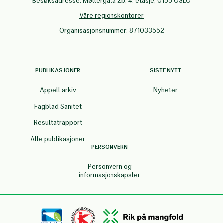
Besøksadresse: Møllergata 2b, 4. etasje, 0155 OSLO
Våre regionskontorer
Organisasjonsnummer: 871033552
PUBLIKASJONER
SISTE NYTT
Appell arkiv
Nyheter
Fagblad Sanitet
Resultatrapport
Alle publikasjoner
PERSONVERN
Personvern og
informasjonskapsler