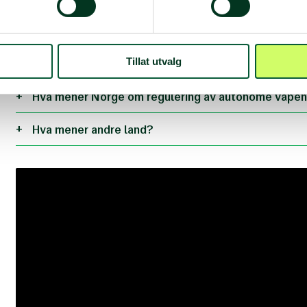
Er det forskjell på offensive og defensive autonom
Tillat utvalg
Hva legger vi i begrepet digital dehumanisering?
Hva mener Norge om regulering av autonome våpe
Hva mener andre land?