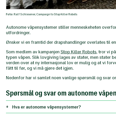
Foto:
Ralf Schlesener, Campaign to Stop Killer Robots
Autonome våpensystemer stiller menneskeheten overfor m
utfordringer.
Ønsker vi en framtid der drapshandlinger overlates til e
Som medlem av kampanjen
Stop Killer Robots
, tror vi 
typen våpen. Slik lovgiving lages av stater, men stater b
verden over at ny internasjonal lov er mulig og at vi forve
fått til før, og vi må gjøre det igjen.
Nedenfor har vi samlet noen vanlige spørsmål og svar
Spørsmål og svar om autonome våpe
Hva er autonome våpensystemer?