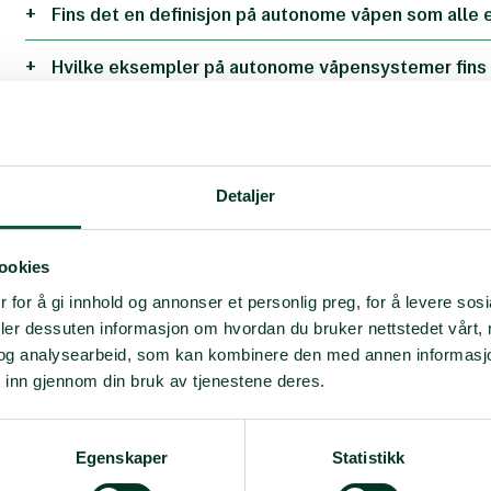
Fins det en definisjon på autonome våpen som alle 
Hvilke eksempler på autonome våpensystemer fins 
Fins det en parallell mellom landminer og autonom
Hva er bekymringene rundt autonome våpensystem
Detaljer
Hva sier krigens folkerett om autonome våpen?
ookies
Hva er de etiske utfordringene ved autonome våp
 for å gi innhold og annonser et personlig preg, for å levere sos
Hva er særlig problematisk med autonome våpensy
deler dessuten informasjon om hvordan du bruker nettstedet vårt,
og analysearbeid, som kan kombinere den med annen informasjon d
Hva mener Norsk Folkehjelp om regulering av aut
 inn gjennom din bruk av tjenestene deres.
Må autonome våpen være dødelige for at vi skal b
Egenskaper
Statistikk
Hvilke politiske prosesser pågår for å regulere au