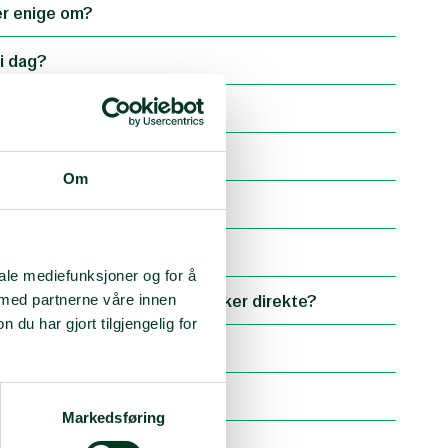
er enige om?
i dag?
e våpen?
er?
Om
ensystemer?
iale mediefunksjoner og for å
stemer som angriper mennesker direkte?
 med partnerne våre innen
u har gjort tilgjengelig for
onome våpensystemer?
ekymre oss?
Markedsføring
tonome våpen?