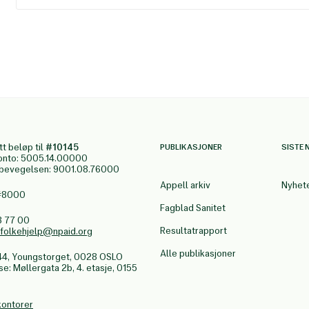
tt beløp til
#10145
PUBLIKASJONER
SISTE 
onto: 5005.14.00000
gbevegelsen: 9001.08.76000
Appell arkiv
Nyhet
 #8000
Fagblad Sanitet
3 77 00
Resultatrapport
.folkehjelp@npaid.org
Alle publikasjoner
44, Youngstorget, 0028 OSLO
: Møllergata 2b, 4. etasje, 0155
kontorer