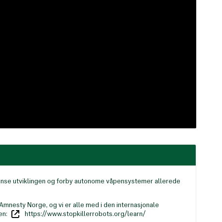
stanse utviklingen og forby autonome våpensystemer allerede
Amnesty Norge, og vi er alle med i den internasjonale
en:
https://www.stopkillerrobots.org/learn/