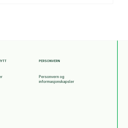
NYTT
PERSONVERN
er
Personvern og
informasjonskapsler