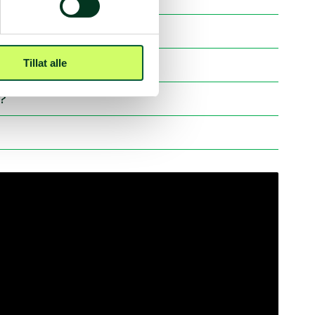
e våpen?
Tillat alle
n?