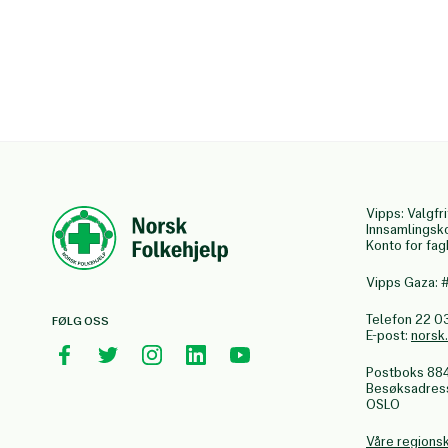
Vipps: Valgfri
Innsamlingsk
Konto for fa
Vipps Gaza:
Telefon 22 0
FØLG OSS
E-post:
norsk
Postboks 88
Besøksadresse
OSLO
Våre regions