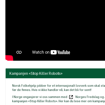
Kampanjen «Stop Killer Robots»
Norsk Folkehjelp jobber for et internasjonalt lovverk som skal 
før de finnes. Hvis vi ikke handler nå, kan det bli for sent!
I Norge engasjerer vi oss sammen med
Norges Fredslag
og 
kampanjen «Stop Killer Robots». Her kan du lese mer om kampanj