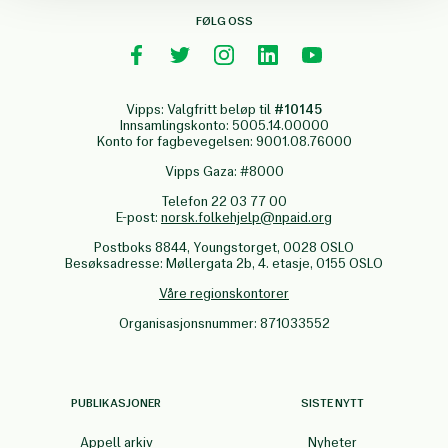
FØLG OSS
Vipps: Valgfritt beløp til
#10145
Innsamlingskonto: 5005.14.00000
Konto for fagbevegelsen: 9001.08.76000
Vipps Gaza: #8000
Telefon 22 03 77 00
E-post:
norsk.folkehjelp@npaid.org
Postboks 8844, Youngstorget, 0028 OSLO
Besøksadresse: Møllergata 2b, 4. etasje, 0155 OSLO
Våre regionskontorer
Organisasjonsnummer: 871033552
PUBLIKASJONER
SISTE NYTT
Appell arkiv
Nyheter