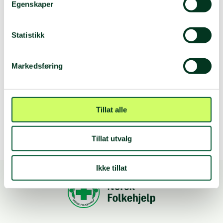
Egenskaper
Hvordan de gjenkjenner landminer, klasevåpen og andre
Statistikk
eksplosiver
Hvem de skal kontakte dersom de oppdager en farlig
gjenstand
Markedsføring
Hva de skal gjøre i en nødsituasjon
Hvor det befinner seg miner eller andre eksplosiver i deres
nærområde
Tillat alle
Tillat utvalg
Ikke tillat