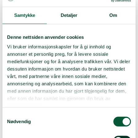
Kunnskap og trygg adferd
redder liv!
Samtykke
Detaljer
Om
Vi jobber direkte opp mot lokalsamfunn og
skreddersyr undervisningsopplegg basert på alder,
Denne nettsiden anvender cookies
kjønn, yrke og kulturell kontekst. Nesten 9 av 10
Vi bruker informasjonskapsler for å gi innhold og
mineofre er gutter og menn, og enkelte yrkesgrupper
er mer utsatt, som gjetere og bygg- og
annonser et personlig preg, for å levere sosiale
anleggsarbeidere. Målet er minimere antall ulykker ved
mediefunksjoner og for å analysere trafikken vår. Vi deler
å få folk til å være oppmerksomme og endre adferd.
dessuten informasjon om hvordan du bruker nettstedet
Slik sparer vi liv og lemmer.
vårt, med partnerne våre innen sosiale medier,
annonsering og analysearbeid, som kan kombinere den
Undervisning i minerisiko er kanskje spesielt viktig for
med annen informasjon du har gjort tilgjengelig for dem,
barn, som gjerne synes det er morsomt å leke med
gjenstander de finner på bakken. En udetonert
eller som de har samlet inn gjennom din bruk av
klasebombe kan for eksempel se ut som en ball. En
tjenestene deres.
annen viktig målgruppe er folk på flukt som returnerer
Samtykkevalg
til hjemstedet sitt i etterkant av en konflikt.
Nødvendig
Vi lærer sivilbefolkningen