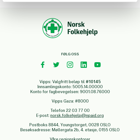
FØLG OSS
Vipps: Valgfritt beløp til
#10145
Innsamlingskonto: 5005.14.00000
Konto for fagbevegelsen: 9001.08.76000
Vipps Gaza: #8000
Telefon 22 03 77 00
E-post:
norsk.folkehjelp@npaid.org
Postboks 8844, Youngstorget, 0028 OSLO
Besøksadresse: Møllergata 2b, 4. etasje, 0155 OSLO
Våre regionskontorer