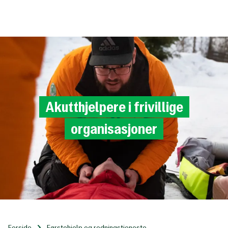
Til
hovedinnhold
Akutthjelpere
i
frivillige
organisasjoner
Forside
Førstehjelp og redningstjeneste