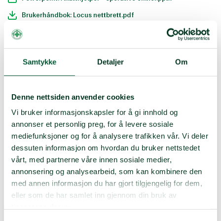
Brukerhåndbok: Locus nettbrett.pdf
Retrening for akutthjelpere.pdf
Forslag til timeplan: 5-10 deltakere og 2 instruktører.pdf
Samtykke
Detaljer
Om
Velkommen til akutthjelperkurs - Akuttportalen.pdf
E-læringskurs for akutthjelpere
Denne nettsiden anvender cookies
Operative prosedyrer og dokumenter
Vi bruker informasjonskapsler for å gi innhold og
annonser et personlig preg, for å levere sosiale
mediefunksjoner og for å analysere trafikken vår. Vi deler
Prosedyre for akutthjelpere med Locus Toughpad.pdf
dessuten informasjon om hvordan du bruker nettstedet
Prosedyre for akutthjelpere med akutthjelperapp.pdf
vårt, med partnerne våre innen sosiale medier,
Akutthjelperskjema.pdf
annonsering og analysearbeid, som kan kombinere den
med annen informasjon du har gjort tilgjengelig for dem,
Akutthjelperskjema med oksygenprosedyre.pdf
eller som de har samlet inn gjennom din bruk av
Pakkeplan akutthjelpersekk.pdf
tjenestene deres.