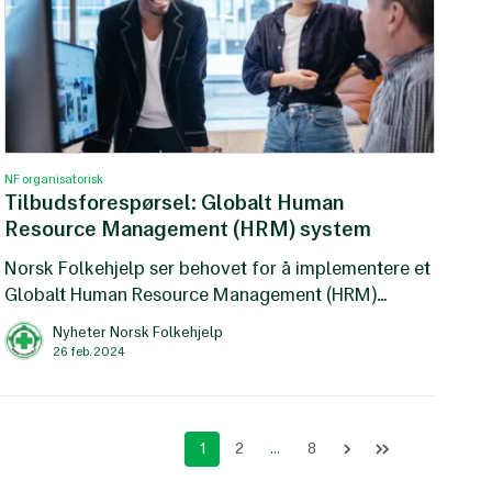
NF organisatorisk
Tilbudsforespørsel: Globalt Human
Resource Management (HRM) system
Norsk Folkehjelp ser behovet for å implementere et
Globalt Human Resource Management (HRM)
system for å forbedre og effektivisere håndteringen
Nyheter Norsk Folkehjelp
av våre kjerneprosessesser innenfor HR.
26 feb. 2024
1
2
...
8