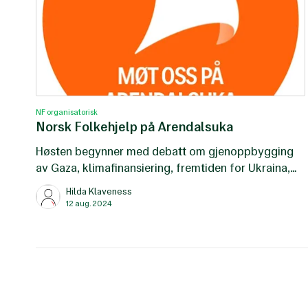
NF organisatorisk
Norsk Folkehjelp på Arendalsuka
Høsten begynner med debatt om gjenoppbygging
av Gaza, klimafinansiering, fremtiden for Ukraina,
frivillighetens rolle i beredskapen, enslige yngre
Hilda Klaveness
asylsøkere, mangfold i norsk organisasjonsliv og
12 aug. 2024
veldig mye annet i Arendal denne uken. Se
arrangementer der Norsk Folkehjelps
generalsekretær og ansatte deltar i nedenfor.