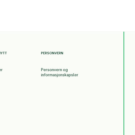
NYTT
PERSONVERN
er
Personvern og
informasjonskapsler