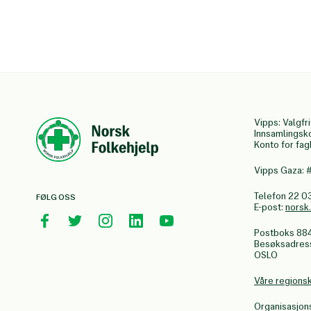
Vipps: Valgfri
Innsamlingsk
Konto for fa
Vipps Gaza:
Telefon 22 0
FØLG OSS
E-post:
norsk
Postboks 88
Besøksadresse
OSLO
Våre regions
Organisasjo