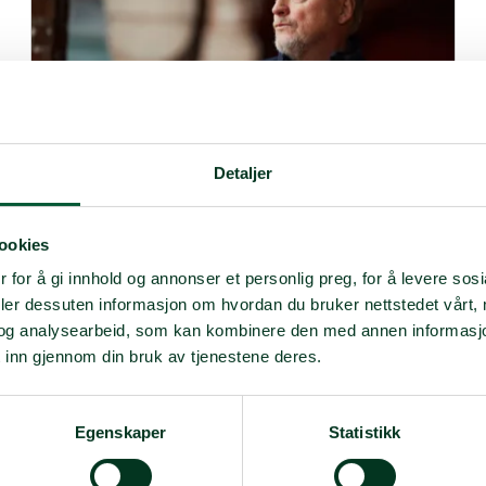
Detaljer
NF organisatorisk
Norsk Folkehjelp og Fagforbundet: ille å
sparke etikken ut av Oljefondet
ookies
– Når verden endrer seg, bør etikken og moralen stå
 for å gi innhold og annonser et personlig preg, for å levere sos
fast, sier generalsekretær i Norsk Folkehjelp,
deler dessuten informasjon om hvordan du bruker nettstedet vårt,
Raymond Johansen.
og analysearbeid, som kan kombinere den med annen informasjon d
Nyheter Norsk Folkehjelp
 inn gjennom din bruk av tjenestene deres.
04 nov. 2025
Egenskaper
Statistikk