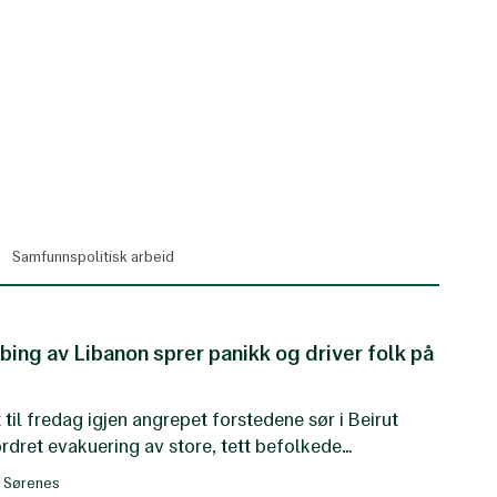
Samfunnspolitisk arbeid
bing av Libanon sprer panikk og driver folk på
t til fredag igjen angrepet forstedene sør i Beirut
ordret evakuering av store, tett befolkede
 Norsk Folkehjelps ansatte og partnere forteller om
g Sørenes