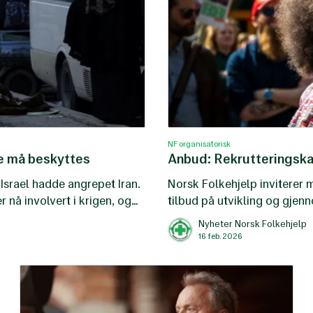
NF organisatorisk
le må beskyttes
Anbud: Rekrutteringska
Israel hadde angrepet Iran.
Norsk Folkehjelp inviterer 
r nå involvert i krigen, og
tilbud på utvikling og gjen
mål om å øke antall medle
Nyheter Norsk Folkehjelp
16 feb. 2026