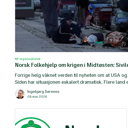
NF organisatorisk
Norsk Folkehjelp om krigen i Midtøsten: Sivi
Forrige helg våknet verden til nyheten om at USA og 
Siden har situasjonen eskalert dramatisk. Flere land e
frykten for en regional storkrig øker.
Ingebjørg Sørenes
06 mar. 2026