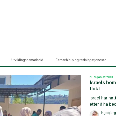
Utviklingssamarbeid
Førstehjelp og redningstjeneste
NF organisatorisk
Israels bom
flukt
Israel har nat
etter å ha be
boligområder.
Ingebjør