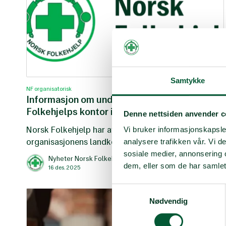
Samtykke
NF organisatorisk
Informasjon om underslag ved Norsk
Folkehjelps kontor i Libanon
Denne nettsiden anvender c
Norsk Folkehjelp har avdekket underslag ved
Vi bruker informasjonskapsler
organisasjonens landkontor i Libanon. Underslaget
analysere trafikken vår. Vi 
ble oppdaget av ansatte ved hovedkontoret i
sosiale medier, annonsering 
Nyheter Norsk Folkehjelp
oktober. Undersøkelser ble igangsatt umiddelbart
dem, eller som de har samlet
16 des. 2025
og saken ble anmeldt til Økokrim.
Samtykkevalg
Nødvendig