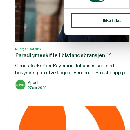
Ikke tillat
NF organisatorisk
Paradigmeskifte i bistandsbransjen
Generalsekretær Raymond Johansen ser med
bekymring på utviklingen i verden. – Å ruste opp på
bekostning av bistand er både kortsiktig og naivt,
Appell
slår han fast.
27 apr. 2025