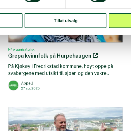
Tillat utvalg
NF organisatorisk
Grepa kvinnfolk på Hurpehaugen
På Kjøkøy i Fredrikstad kommune, høyt oppe på
svabergene med utsikt til sjøen og den vakre
fastlandsveien over til Hvaler, ligger hytta til Eva
Appell
Olsen (74). Nå har pensjonisten bestemt seg for at
27 apr. 2025
Norsk Folkehjelp skal arve ferieparadiset når hun
forlater denne verden.