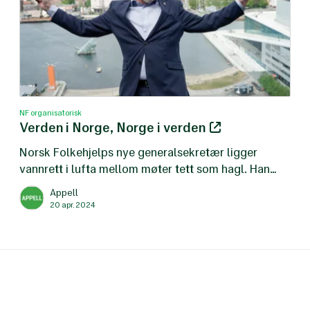
NF organisatorisk
Verden i Norge, Norge i verden
Norsk Folkehjelps nye generalsekretær ligger
vannrett i lufta mellom møter tett som hagl. Han
beskriver seg selv som «en utholdende jævel».
Appell
20 apr. 2024