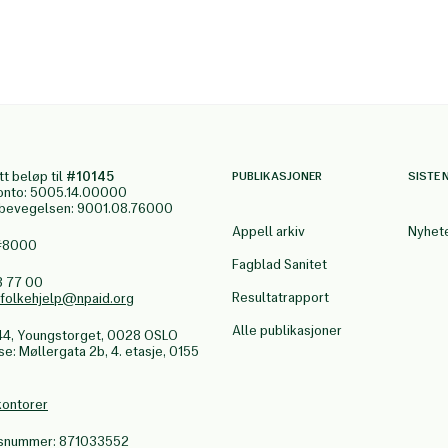
tt beløp til
#10145
PUBLIKASJONER
SISTE 
onto: 5005.14.00000
gbevegelsen: 9001.08.76000
Appell arkiv
Nyhet
 #8000
Fagblad Sanitet
3 77 00
Resultatrapport
.folkehjelp@npaid.org
Alle publikasjoner
44, Youngstorget, 0028 OSLO
: Møllergata 2b, 4. etasje, 0155
kontorer
nsnummer: 871033552