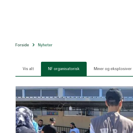
Til
hovedinnhold
Forside
Nyheter
Vis alt
NF organisatorisk
Miner og eksplosiver