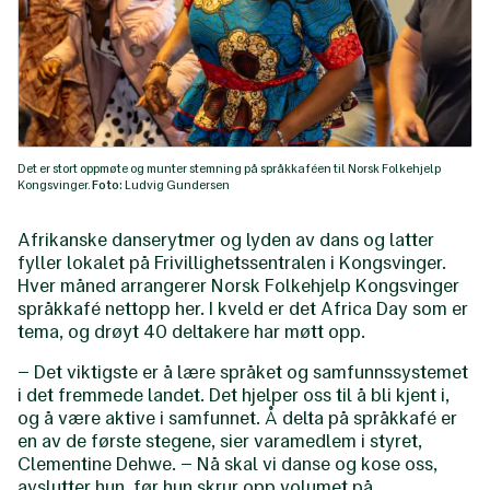
Det er stort oppmøte og munter stemning på språkkaféen til Norsk Folkehjelp
Kongsvinger.
Foto:
Ludvig Gundersen
Afrikanske danserytmer og lyden av dans og latter
fyller lokalet på Frivillighetssentralen i Kongsvinger.
Hver måned arrangerer Norsk Folkehjelp Kongsvinger
språkkafé nettopp her. I kveld er det Africa Day som er
tema, og drøyt 40 deltakere har møtt opp.
– Det viktigste er å lære språket og samfunnssystemet
i det fremmede landet. Det hjelper oss til å bli kjent i,
og å være aktive i samfunnet. Å delta på språkkafé er
en av de første stegene, sier varamedlem i styret,
Clementine Dehwe. – Nå skal vi danse og kose oss,
avslutter hun, før hun skrur opp volumet på