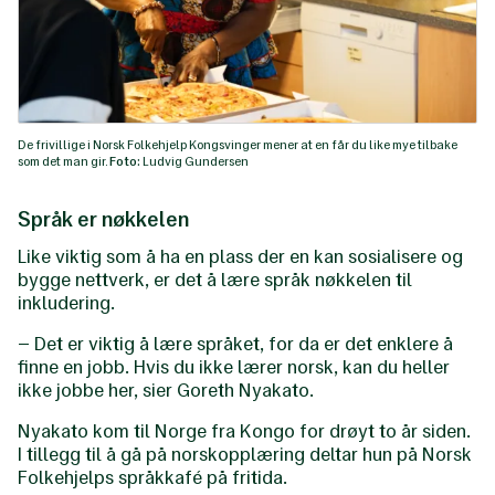
De frivillige i Norsk Folkehjelp Kongsvinger mener at en får du like mye tilbake
som det man gir.
Foto:
Ludvig Gundersen
Språk er nøkkelen
Like viktig som å ha en plass der en kan sosialisere og
bygge nettverk, er det å lære språk nøkkelen til
inkludering.
– Det er viktig å lære språket, for da er det enklere å
finne en jobb. Hvis du ikke lærer norsk, kan du heller
ikke jobbe her, sier Goreth Nyakato.
Nyakato kom til Norge fra Kongo for drøyt to år siden.
I tillegg til å gå på norskopplæring deltar hun på Norsk
Folkehjelps språkkafé på fritida.