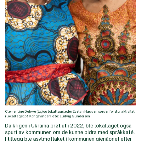
Clementine Dehwe (t.v.) og lokallagsleder Evelyn Haugen sørger for stor aktivitet
i lokallaget på Kongsvinger
Foto:
Ludvig Gundersen
Da krigen i Ukraina brøt ut i 2022, ble lokallaget også
spurt av kommunen om de kunne bidra med språkkafé.
I tillegg ble asylmottaket i kommunen gjenåpnet etter