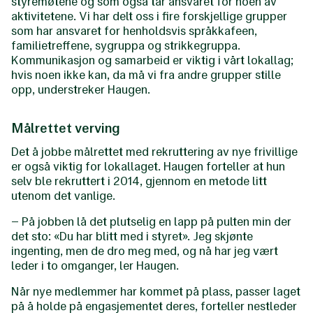
styremøtene og som også tar ansvaret for noen av
aktivitetene. Vi har delt oss i fire forskjellige grupper
som har ansvaret for henholdsvis språkkafeen,
familietreffene, sygruppa og strikkegruppa.
Kommunikasjon og samarbeid er viktig i vårt lokallag;
hvis noen ikke kan, da må vi fra andre grupper stille
opp, understreker Haugen.
Målrettet verving
Det å jobbe målrettet med rekruttering av nye frivillige
er også viktig for lokallaget. Haugen forteller at hun
selv ble rekruttert i 2014, gjennom en metode litt
utenom det vanlige.
– På jobben lå det plutselig en lapp på pulten min der
det sto: «Du har blitt med i styret». Jeg skjønte
ingenting, men de dro meg med, og nå har jeg vært
leder i to omganger, ler Haugen.
Når nye medlemmer har kommet på plass, passer laget
på å holde på engasjementet deres, forteller nestleder