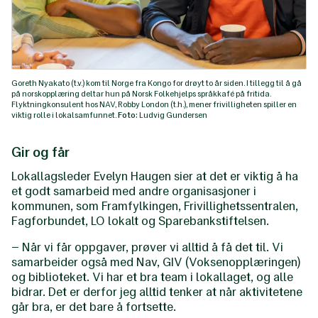
Goreth Nyakato (t.v.) kom til Norge fra Kongo for drøyt to år siden. I tillegg til å gå
på norskopplæring deltar hun på Norsk Folkehjelps språkkafé på fritida.
Flyktningkonsulent hos NAV, Robby London (t.h.), mener frivilligheten spiller en
viktig rolle i lokalsamfunnet.
Foto:
Ludvig Gundersen
Gir og får
Lokallagsleder Evelyn Haugen sier at det er viktig å ha
et godt samarbeid med andre organisasjoner i
kommunen, som Framfylkingen, Frivillighetssentralen,
Fagforbundet, LO lokalt og Sparebankstiftelsen.
– Når vi får oppgaver, prøver vi alltid å få det til. Vi
samarbeider også med Nav, GIV (Voksenopplæringen)
og biblioteket. Vi har et bra team i lokallaget, og alle
bidrar. Det er derfor jeg alltid tenker at når aktivitetene
går bra, er det bare å fortsette.