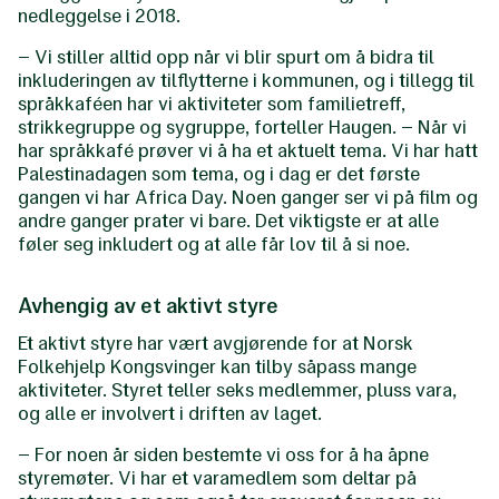
nedleggelse i 2018.
– Vi stiller alltid opp når vi blir spurt om å bidra til
inkluderingen av tilflytterne i kommunen, og i tillegg til
språkkaféen har vi aktiviteter som familietreff,
strikkegruppe og sygruppe, forteller Haugen. – Når vi
har språkkafé prøver vi å ha et aktuelt tema. Vi har hatt
Palestinadagen som tema, og i dag er det første
gangen vi har Africa Day. Noen ganger ser vi på film og
andre ganger prater vi bare. Det viktigste er at alle
føler seg inkludert og at alle får lov til å si noe.
Avhengig av et aktivt styre
Et aktivt styre har vært avgjørende for at Norsk
Folkehjelp Kongsvinger kan tilby såpass mange
aktiviteter. Styret teller seks medlemmer, pluss vara,
og alle er involvert i driften av laget.
– For noen år siden bestemte vi oss for å ha åpne
styremøter. Vi har et varamedlem som deltar på