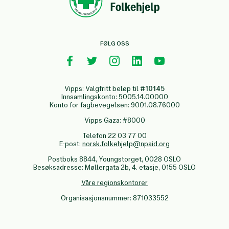
FØLG OSS
Vipps: Valgfritt beløp til
#10145
Innsamlingskonto: 5005.14.00000
Konto for fagbevegelsen: 9001.08.76000
Vipps Gaza: #8000
Telefon 22 03 77 00
E-post:
norsk.folkehjelp@npaid.org
Postboks 8844, Youngstorget, 0028 OSLO
Besøksadresse: Møllergata 2b, 4. etasje, 0155 OSLO
Våre regionskontorer
Organisasjonsnummer: 871033552