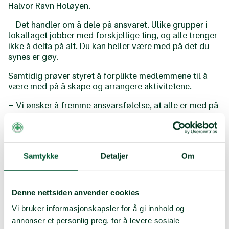
Halvor Ravn Holøyen.
– Det handler om å dele på ansvaret. Ulike grupper i
lokallaget jobber med forskjellige ting, og alle trenger
ikke å delta på alt. Du kan heller være med på det du
synes er gøy.
Samtidig prøver styret å forplikte medlemmene til å
være med på å skape og arrangere aktivitetene.
– Vi ønsker å fremme ansvarsfølelse, at alle er med på
å tilrettelegge og prege aktivitetene selv, sier Holøyen.
LES OGSÅ:
Samfunnspolitisk fagkonferanse 2023:
Ser en viktig og riktig utvikling
Samtykke
Detaljer
Om
Denne nettsiden anvender cookies
Vi bruker informasjonskapsler for å gi innhold og
annonser et personlig preg, for å levere sosiale