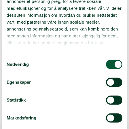
annonser et personlig preg, for å levere sosiale
av lokallagene.
mediefunksjoner og for å analysere trafikken vår. Vi deler
Praktisk info:
dessuten informasjon om hvordan du bruker nettstedet
vårt, med partnerne våre innen sosiale medier,
Samlingen varer fra fredag kveld til søndag etter lunsj.
annonsering og analysearbeid, som kan kombinere den
Programmet for samlingen vil bli sendt til alle som er
påmeldt.
med annen informasjon du har gjort tilgjengelig for dem,
eller som de har samlet inn gjennom din bruk av
Samlingen er gratis å være med på. Det blir praktisert
tjenestene deres.
reisefordeling. Vi har satt en begrensning på 2
Samtykkevalg
personer fra hvert lokallag.
Nødvendig
Påmelding:
Påmeldingen er nå stengt. Ved spørsmål om
Egenskaper
voksenledersamlingen, ta kontakt med Julia
(julpit894@npaid.org).
Statistikk
Markedsføring