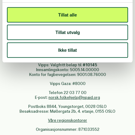
Tillat alle
Tillat utvalg
FØLG OSS
Ikke tillat
Vipps: Valgfritt beløp til
#10145
Innsamlingskonto: 5005.14.00000
Konto for fagbevegelsen: 9001.08.76000
Vipps Gaza: #8000
Telefon 22 03 77 00
E-post:
norsk.folkehjelp@npaid.org
Postboks 8844, Youngstorget, 0028 OSLO
Besøksadresse: Møllergata 2b, 4. etasje, 0155 OSLO
Våre regionskontorer
Organisasjonsnummer: 871033552