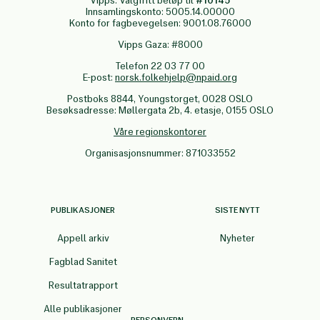
Vipps: Valgfritt beløp til
#10145
Innsamlingskonto: 5005.14.00000
Konto for fagbevegelsen: 9001.08.76000
Vipps Gaza: #8000
Telefon 22 03 77 00
E-post:
norsk.folkehjelp@npaid.org
Postboks 8844, Youngstorget, 0028 OSLO
Besøksadresse: Møllergata 2b, 4. etasje, 0155 OSLO
Våre regionskontorer
Organisasjonsnummer: 871033552
PUBLIKASJONER
SISTE NYTT
Appell arkiv
Nyheter
Fagblad Sanitet
Resultatrapport
Alle publikasjoner
PERSONVERN