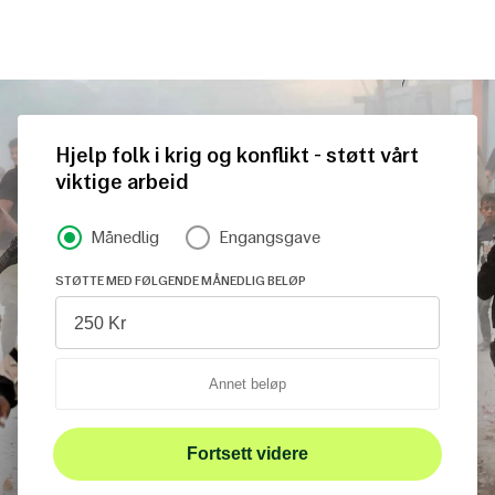
Til
hovedinnhold
Hjelp folk i krig og konflikt - støtt vårt
viktige arbeid
Support type
Månedlig
Engangsgave
STØTTE MED FØLGENDE MÅNEDLIG BELØP
Fortsett videre