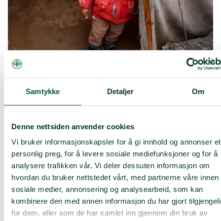
– Gazas barn fortjener en bedre fremtid,
mor
(28)
Samtykke
Detaljer
Om
Sammen med våre partnere på bakken jobbet vi iherdig
med å dele ut livreddende nødhjelp under krigen. Nå
som grensene endelig har åpnet kan vi nå ut til enda
Denne nettsiden anvender cookies
flere med det mest nødvendige: mat, rent vann, varme
Vi bruker informasjonskapsler for å gi innhold og annonser et
tepper og hygieneartikler. Gjennom lek og tegning får
også barn mulighet til å bearbeide sine traumer,
personlig preg, for å levere sosiale mediefunksjoner og for å
behovet er enormt.
analysere trafikken vår. Vi deler dessuten informasjon om
hvordan du bruker nettstedet vårt, med partnerne våre innen
sosiale medier, annonsering og analysearbeid, som kan
kombinere den med annen informasjon du har gjort tilgjengel
for dem, eller som de har samlet inn gjennom din bruk av