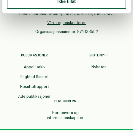
E-post:
norsk.folkehjelp@npaid.org
Ikke tillat
Postboks 8844, Youngstorget, 0028 OSLO
Besøksadresse: Møllergata 2b, 4. etasje, 0155 OSLO
Våre regionskontorer
Organisasjonsnummer: 871033552
PUBLIKASJONER
SISTE NYTT
Appell arkiv
Nyheter
Fagblad Sanitet
Resultatrapport
Alle publikasjoner
PERSONVERN
Personvern og
informasjonskapsler