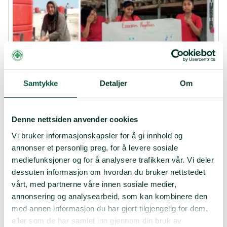
Samtykke
Detaljer
Om
Denne nettsiden anvender cookies
Vi bruker informasjonskapsler for å gi innhold og
Utviklingssamarbeid
Progress Report 2021
annonser et personlig preg, for å levere sosiale
mediefunksjoner og for å analysere trafikken vår. Vi deler
Cooperation Agreement between Norwegian People’s
dessuten informasjon om hvordan du bruker nettstedet
Aid and Norad 2020-2024
vårt, med partnerne våre innen sosiale medier,
QZA 0878 QZA 19 0262 Norad Global Progress Report 2021
annonsering og analysearbeid, som kan kombinere den
FINAL.pdf
med annen informasjon du har gjort tilgjengelig for dem,
eller som de har samlet inn gjennom din bruk av