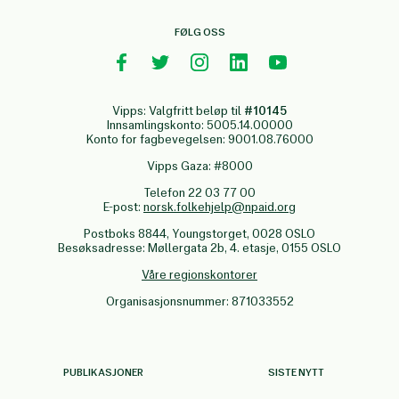
FØLG OSS
Vipps: Valgfritt beløp til
#10145
Innsamlingskonto: 5005.14.00000
Konto for fagbevegelsen: 9001.08.76000
Vipps Gaza: #8000
Telefon 22 03 77 00
E-post:
norsk.folkehjelp@npaid.org
Postboks 8844, Youngstorget, 0028 OSLO
Besøksadresse: Møllergata 2b, 4. etasje, 0155 OSLO
Våre regionskontorer
Organisasjonsnummer: 871033552
PUBLIKASJONER
SISTE NYTT