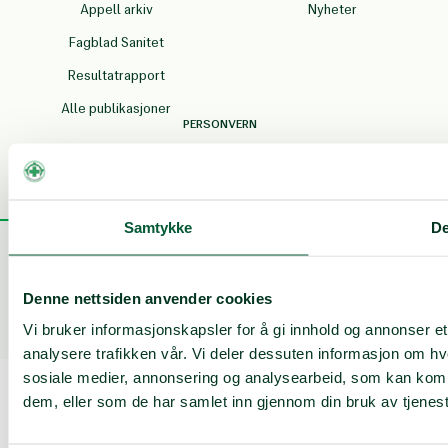
Appell arkiv
Nyheter
Fagblad Sanitet
Resultatrapport
Alle publikasjoner
PERSONVERN
Personvern og
informasjonskapsler
Samtykke
De
·
·
Denne nettsiden anvender cookies
Betingelser
Personvern
© Copyright 2026 Norsk Folkehjelp
Vi bruker informasjonskapsler for å gi innhold og annonser et
analysere trafikken vår. Vi deler dessuten informasjon om hv
sosiale medier, annonsering og analysearbeid, som kan kombi
dem, eller som de har samlet inn gjennom din bruk av tjenes