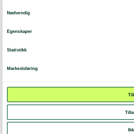
Samtykkevalg
Nødvendig
Egenskaper
Statistikk
Markedsføring
Til
Till
Ikk