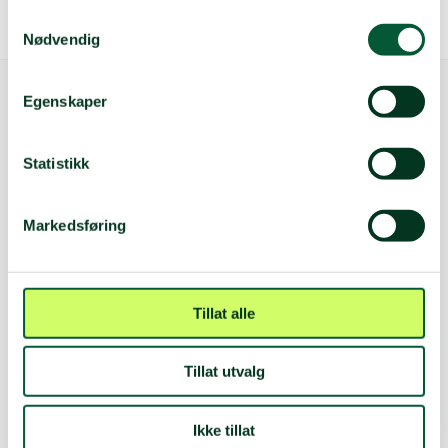
Samtykkevalg
Nødvendig
Egenskaper
Statistikk
FØLG OSS
Markedsføring
Vipps: Valgfritt beløp til
#10145
Innsamlingskonto: 5005.14.00000
Tillat alle
Konto for fagbevegelsen: 9001.08.76000
Vipps Gaza: #8000
Tillat utvalg
Telefon 22 03 77 00
E-post:
norsk.folkehjelp@npaid.org
Ikke tillat
Postboks 8844, Youngstorget, 0028 OSLO