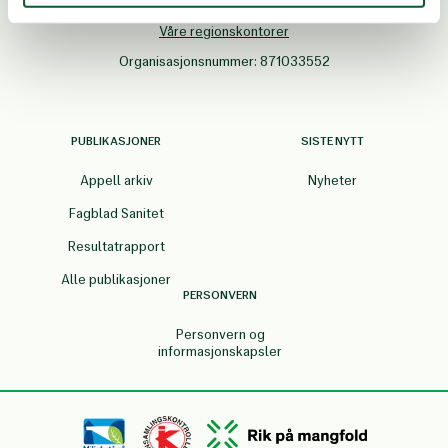
Besøksadresse: Møllergata 2b, 4. etasje, 0155 OSLO
Våre regionskontorer
Organisasjonsnummer: 871033552
PUBLIKASJONER
SISTE NYTT
Appell arkiv
Nyheter
Fagblad Sanitet
Resultatrapport
Alle publikasjoner
PERSONVERN
Personvern og
informasjonskapsler