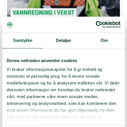
Samtykke
Detaljer
Om
Denne nettsiden anvender cookies
Fagblad Sanitet
Fagblad Sanitet 4-2022
Vi bruker informasjonskapsler for å gi innhold og
annonser et personlig preg, for å levere sosiale
Les mer om Norsk Folkehjelps satsing på vannredning,
mediefunksjoner og for å analysere trafikken vår. Vi deler
egenberedskap i lokallagene og nytt
dessuten informasjon om hvordan du bruker nettstedet
aksjonsstøtteverktøy.
vårt, med partnerne våre innen sosiale medier,
Fagblad Sanitet 4-2022.pdf
annonsering og analysearbeid, som kan kombinere den
med annen informasjon du har gjort tilgjengelig for dem,
eller som de har samlet inn gjennom din bruk av
tjenestene deres.