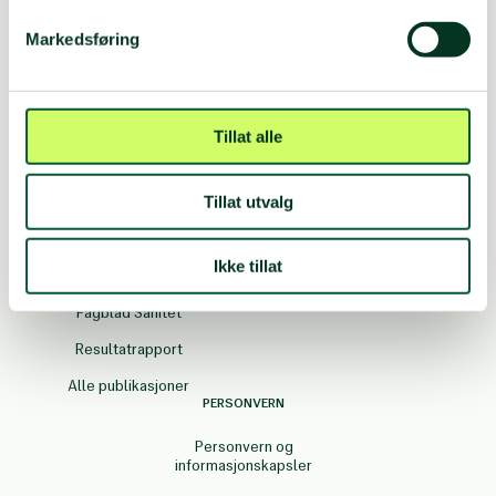
Telefon 22 03 77 00
E-post:
norsk.folkehjelp@npaid.org
Markedsføring
Postboks 8844, Youngstorget, 0028 OSLO
Besøksadresse: Møllergata 2b, 4. etasje, 0155 OSLO
Våre regionskontorer
Tillat alle
Organisasjonsnummer: 871033552
Tillat utvalg
PUBLIKASJONER
SISTE NYTT
Ikke tillat
Appell arkiv
Nyheter
Fagblad Sanitet
Resultatrapport
Alle publikasjoner
PERSONVERN
Personvern og
informasjonskapsler