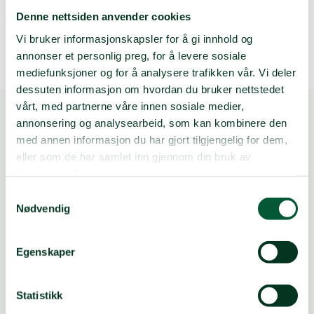
Denne nettsiden anvender cookies
Vi bruker informasjonskapsler for å gi innhold og
annonser et personlig preg, for å levere sosiale
mediefunksjoner og for å analysere trafikken vår. Vi deler
dessuten informasjon om hvordan du bruker nettstedet
vårt, med partnerne våre innen sosiale medier,
annonsering og analysearbeid, som kan kombinere den
med annen informasjon du har gjort tilgjengelig for dem,
eller som de har samlet inn gjennom din bruk av
tjenestene deres.
Samtykkevalg
FØLG OSS
Nødvendig
Egenskaper
Vipps: Valgfritt beløp til
#10145
Innsamlingskonto: 5005.14.00000
Konto for fagbevegelsen: 9001.08.76000
Statistikk
Vipps Gaza: #8000