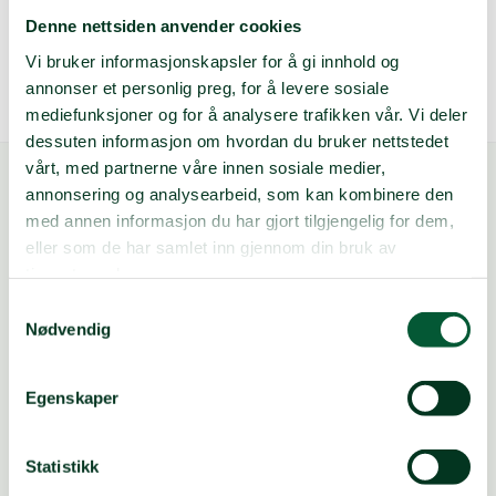
Denne nettsiden anvender cookies
Vi bruker informasjonskapsler for å gi innhold og
annonser et personlig preg, for å levere sosiale
mediefunksjoner og for å analysere trafikken vår. Vi deler
dessuten informasjon om hvordan du bruker nettstedet
vårt, med partnerne våre innen sosiale medier,
annonsering og analysearbeid, som kan kombinere den
med annen informasjon du har gjort tilgjengelig for dem,
eller som de har samlet inn gjennom din bruk av
tjenestene deres.
Samtykkevalg
FØLG OSS
Nødvendig
Egenskaper
Vipps: Valgfritt beløp til
#10145
Innsamlingskonto: 5005.14.00000
Konto for fagbevegelsen: 9001.08.76000
Statistikk
Vipps Gaza: #8000