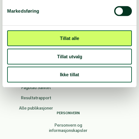
Telefon 22 03 77 00
E-post:
norsk.folkehjelp@npaid.org
Markedsføring
Postboks 8844, Youngstorget, 0028 OSLO
Besøksadresse: Møllergata 2b, 4. etasje, 0155 OSLO
Våre regionskontorer
Tillat alle
Organisasjonsnummer: 871033552
Tillat utvalg
PUBLIKASJONER
SISTE NYTT
Ikke tillat
Appell arkiv
Nyheter
Fagblad Sanitet
Resultatrapport
Alle publikasjoner
PERSONVERN
Personvern og
informasjonskapsler