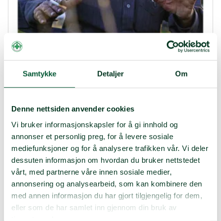
Samtykke
Detaljer
Om
Denne nettsiden anvender cookies
Appell
Appell 2-23
Vi bruker informasjonskapsler for å gi innhold og
annonser et personlig preg, for å levere sosiale
1. mai – på lag med folk i krig og kriser
mediefunksjoner og for å analysere trafikken vår. Vi deler
Appell 2-2023.pdf
dessuten informasjon om hvordan du bruker nettstedet
vårt, med partnerne våre innen sosiale medier,
annonsering og analysearbeid, som kan kombinere den
Tema: 1. mai – på lag med folk i krig og kriser
med annen informasjon du har gjort tilgjengelig for dem,
eller som de har samlet inn gjennom din bruk av
tjenestene deres.