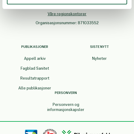
Postboks 8844, Youngstorget, 0028 OSLO
Besøksadresse: Møllergata 2b, 4. etasje, 0155 OSLO
Våre regionskontorer
Organisasjonsnummer: 871033552
PUBLIKASJONER
SISTE NYTT
Appell arkiv
Nyheter
Fagblad Sanitet
Resultatrapport
Alle publikasjoner
PERSONVERN
Personvern og
informasjonskapsler