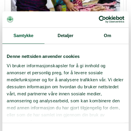
Samtykke
Detaljer
Om
Denne nettsiden anvender cookies
Vi bruker informasjonskapsler for å gi innhold og
Appell
Appell 1-24
annonser et personlig preg, for å levere sosiale
mediefunksjoner og for å analysere trafikken vår. Vi deler
Sanitet: Nye oppgaver i inn- og utland
dessuten informasjon om hvordan du bruker nettstedet
APPELL 01-2024.pdf
vårt, med partnerne våre innen sosiale medier,
annonsering og analysearbeid, som kan kombinere den
med annen informasjon du har gjort tilgjengelig for dem,
eller som de har samlet inn gjennom din bruk av
tjenestene deres.
Samtykkevalg