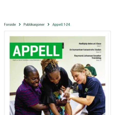
Til
hovedinnhold
Forside
Publikasjoner
Appell 1-24
Appell 1-24