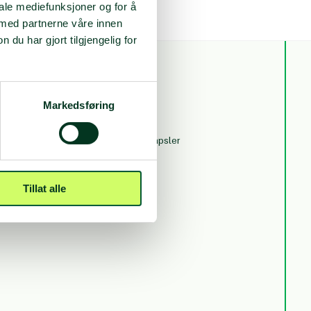
iale mediefunksjoner og for å
 med partnerne våre innen
u har gjort tilgjengelig for
NYTT
PERSONVERN
Markedsføring
er
Personvern og
informasjonskapsler
Tillat alle