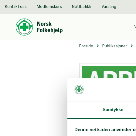
Kontakt oss
Medlemskurs
Nettbutikk
Varsling
Til
hovedinnhold
Forside
Publikasjoner
Appell 1-20
Samtykke
Tema: Folkelig motstand
Denne nettsiden anvender c