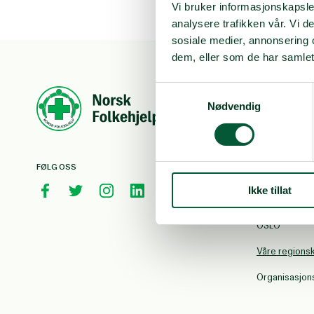
Vi bruker informasjonskapsler
analysere trafikken vår. Vi 
sosiale medier, annonsering 
dem, eller som de har samlet
Samtykkevalg
Vipps: Valgfri
Innsamlingsk
Nødvendig
Konto for fa
Vipps Gaza:
Telefon 22 0
FØLG OSS
E-post:
norsk
Ikke tillat
Postboks 88
Besøksadresse
OSLO
Våre regions
Organisasjo