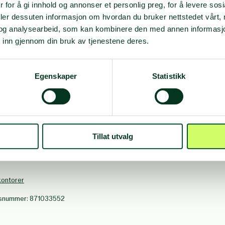
 for å gi innhold og annonser et personlig preg, for å levere sos
deler dessuten informasjon om hvordan du bruker nettstedet vårt,
og analysearbeid, som kan kombinere den med annen informasjon d
 inn gjennom din bruk av tjenestene deres.
tt beløp til
#10145
PUBLIKASJONER
SISTE 
onto: 5005.14.00000
Egenskaper
Statistikk
gbevegelsen: 9001.08.76000
Appell arkiv
Nyhet
 #8000
Fagblad Sanitet
3 77 00
Resultatrapport
.folkehjelp@npaid.org
Tillat utvalg
Alle publikasjoner
44, Youngstorget, 0028 OSLO
: Møllergata 2b, 4. etasje, 0155
kontorer
nsnummer: 871033552