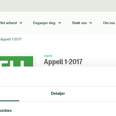
Vårt arbeid
Engasjer deg
Støtt oss
Om oss
Appell 1-2017
17
Appell
Appell 1-2017
Tema: Folkelig motstand
Appell 1 2017.pdf
Detaljer
ookies