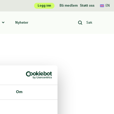
Logg inn
Bli medlem
Støtt oss
EN
Nyheter
Om