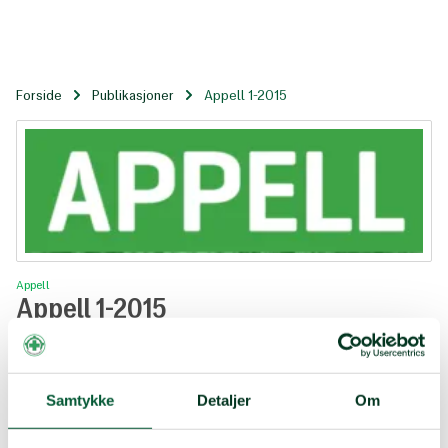
Til
hovedinnhold
Forside
Publikasjoner
Appell 1-2015
Appell 1-2015
Appell
Appell 1-2015
Tema: Palestina - under okkupasjon og blokade
Appell 1 2015.pdf
Samtykke
Detaljer
Om
Tema: Palestina - under okkupasjon og blokade