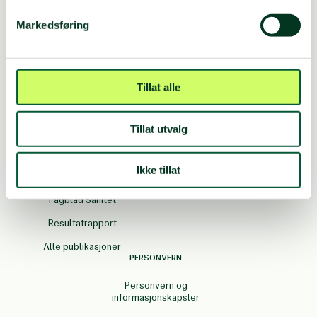
Telefon 22 03 77 00
E-post:
norsk.folkehjelp@npaid.org
Markedsføring
Postboks 8844, Youngstorget, 0028 OSLO
Besøksadresse: Møllergata 2b, 4. etasje, 0155 OSLO
Våre regionskontorer
Tillat alle
Organisasjonsnummer: 871033552
Tillat utvalg
PUBLIKASJONER
SISTE NYTT
Ikke tillat
Appell arkiv
Nyheter
Fagblad Sanitet
Resultatrapport
Alle publikasjoner
PERSONVERN
Personvern og
informasjonskapsler