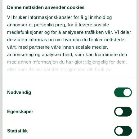
Denne nettsiden anvender cookies
Vi bruker informasjonskapsler for å gi innhold og
annonser et personlig preg, for å levere sosiale
mediefunksjoner og for å analysere trafikken vår. Vi deler
dessuten informasjon om hvordan du bruker nettstedet
vårt, med partnerne våre innen sosiale medier,
annonsering og analysearbeid, som kan kombinere den
med annen informasjon du har gjort tilgjengelig for dem,
eller som de har samlet inn gjennom din bruk av
tjenestene deres.
Samtykkevalg
FØLG OSS
Nødvendig
Egenskaper
Vipps: Valgfritt beløp til
#10145
Innsamlingskonto: 5005.14.00000
Konto for fagbevegelsen: 9001.08.76000
Statistikk
Vipps Gaza: #8000