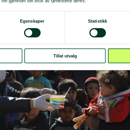
unngå spredning av sykdommer og sikre tilgang til vann. En v
 inn gjennom din bruk av tjenestene deres.
est sårbare som ønsker å etablere små bedrifter for å sikre e
Egenskaper
Statistikk
Tillat utvalg