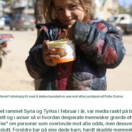
Norsk Folkehjelp til med å dekke basisbehov som mat etter jordskjelvet
Foto:
Bahar
et rammet Syria og Tyrkia i februar i år, var media raskt på
nett og i aviser så vi hvordan desperate mennesker gravde et
torier" om personer som overlevde mot alle odds, men dessver
ig slutt. Foreldre bar på sine døde barn, hardt skadde menne