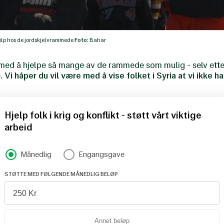
hjelp hos de jordskjelvrammede
Foto:
Bahar
d med å hjelpe så mange av de rammede som mulig - selv ett
e.
Vi håper du vil være med å vise folket i Syria at vi ikke 
Hjelp folk i krig og konflikt - støtt vårt viktige
arbeid
Support type
Månedlig
Engangsgave
STØTTE MED FØLGENDE MÅNEDLIG BELØP