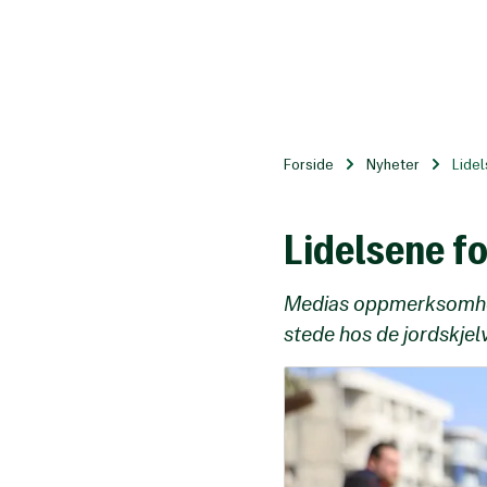
Til
hovedinnhold
Forside
Nyheter
Lidel
Lidelsene fo
Medias oppmerksomhet e
stede hos de jordskje