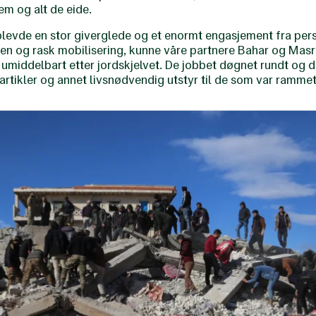
jem og alt de eide.
plevde en stor giverglede og et enormt engasjement fra pe
ten og rask mobilisering, kunne våre partnere Bahar og Masrr
 umiddelbart etter jordskjelvet. De jobbet døgnet rundt og d
eartikler og annet livsnødvendig utstyr til de som var rammet