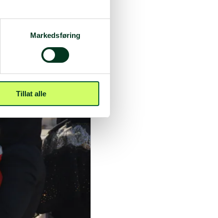
iktig del i arbeidet nå er
n egen inntekt og igjen
Markedsføring
Tillat alle