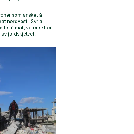
rsoner som ønsket å
at nordvest i Syria
elte ut mat, varme klær,
 av jordskjelvet.