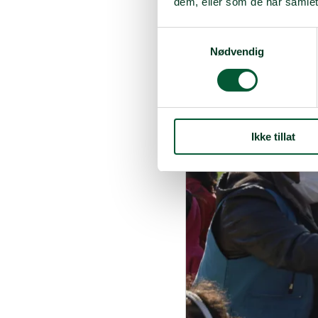
må raskt repareres for å 
dem, eller som de har samlet
også å gi støtte til de m
kunne stå på egne bein.
Samtykkevalg
Nødvendig
Ikke tillat