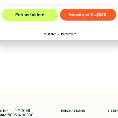
Fortsett videre
Fortsett med
·
Resultater
Personvern
tt beløp til
#10145
PUBLIKASJONER
SISTE 
onto: 5005.14.00000