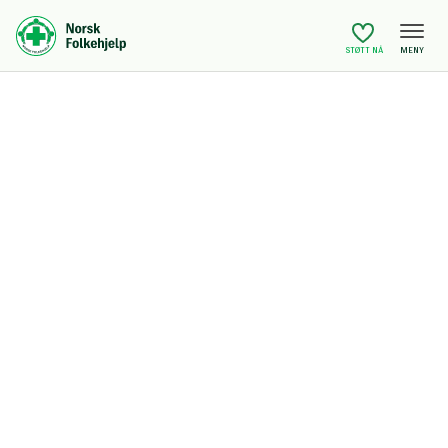
MENY
STØTT NÅ