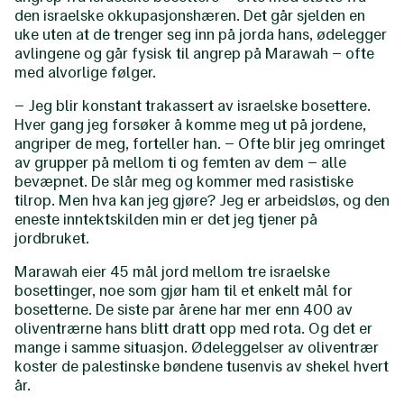
den israelske okkupasjonshæren. Det går sjelden en
uke uten at de trenger seg inn på jorda hans, ødelegger
avlingene og går fysisk til angrep på Marawah – ofte
med alvorlige følger.
– Jeg blir konstant trakassert av israelske bosettere.
Hver gang jeg forsøker å komme meg ut på jordene,
angriper de meg, forteller han. – Ofte blir jeg omringet
av grupper på mellom ti og femten av dem – alle
bevæpnet. De slår meg og kommer med rasistiske
tilrop. Men hva kan jeg gjøre? Jeg er arbeidsløs, og den
eneste inntektskilden min er det jeg tjener på
jordbruket.
Marawah eier 45 mål jord mellom tre israelske
bosettinger, noe som gjør ham til et enkelt mål for
bosetterne. De siste par årene har mer enn 400 av
oliventrærne hans blitt dratt opp med rota. Og det er
mange i samme situasjon. Ødeleggelser av oliventrær
koster de palestinske bøndene tusenvis av shekel hvert
år.