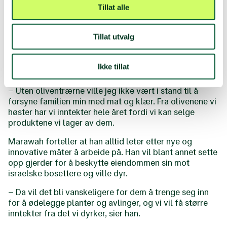
Tillat alle
Marawah forteller at selv om han har en rekke ulike
trær på eiendommen, er oliventrærne familiens
Tillat utvalg
viktigste og sikreste inntektskilde. I olivensesongen i
oktober er hele familien beskjeftiget med å plukke
oliven, som blir konservert og foredlet til olivenolje og
Ikke tillat
såpe.
– Uten oliventrærne ville jeg ikke vært i stand til å
forsyne familien min med mat og klær. Fra olivenene vi
høster har vi inntekter hele året fordi vi kan selge
produktene vi lager av dem.
Marawah forteller at han alltid leter etter nye og
innovative måter å arbeide på. Han vil blant annet sette
opp gjerder for å beskytte eiendommen sin mot
israelske bosettere og ville dyr.
– Da vil det bli vanskeligere for dem å trenge seg inn
for å ødelegge planter og avlinger, og vi vil få større
inntekter fra det vi dyrker, sier han.