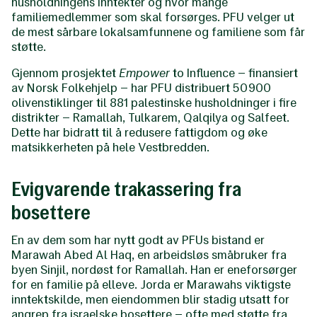
husholdningens inntekter og hvor mange
familiemedlemmer som skal forsørges. PFU velger ut
de mest sårbare lokalsamfunnene og familiene som får
støtte.
Gjennom prosjektet
Empower
to Influence – finansiert
av Norsk Folkehjelp – har PFU distribuert 50 900
olivenstiklinger til 881 palestinske husholdninger i fire
distrikter – Ramallah, Tulkarem, Qalqilya og Salfeet.
Dette har bidratt til å redusere fattigdom og øke
matsikkerheten på hele Vestbredden.
Evigvarende trakassering fra
bosettere
En av dem som har nytt godt av PFUs bistand er
Marawah Abed Al Haq, en arbeidsløs småbruker fra
byen Sinjil, nordøst for Ramallah. Han er eneforsørger
for en familie på elleve. Jorda er Marawahs viktigste
inntektskilde, men eiendommen blir stadig utsatt for
angrep fra israelske bosettere – ofte med støtte fra