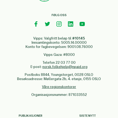
FØLG OSS
Vipps: Valgfritt beløp til
#10145
Innsamlingskonto: 5005.14.00000
Konto for fagbevegelsen: 9001.08.76000
Vipps Gaza: #8000
Telefon 22 03 77 00
E-post:
norsk.folkehjelp@npaid.org
Postboks 8844, Youngstorget, 0028 OSLO
Besøksadresse: Møllergata 2b, 4. etasje, 0155 OSLO
Våre regionskontorer
Organisasjonsnummer: 871033552
PUBLIKASJONER
SISTE NYTT