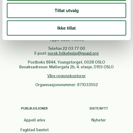
Tillat utvalg
Vipps: Valgfritt beløp til
#10145
Innsamlingskonto: 5005.14.00000
Ikke tillat
Konto for fagbevegelsen: 9001.08.76000
Vipps Gaza: #8000
Telefon 22 03 77 00
E-post:
norsk.folkehjelp@npaid.org
Postboks 8844, Youngstorget, 0028 OSLO
Besøksadresse: Møllergata 2b, 4. etasje, 0155 OSLO
Våre regionskontorer
Organisasjonsnummer: 871033552
PUBLIKASJONER
SISTE NYTT
Appell arkiv
Nyheter
Fagblad Sanitet