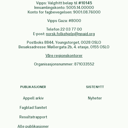
Vipps: Valgfritt beløp til
#10145
Innsamlingskonto: 5005.14.00000
Konto for fagbevegelsen: 9001.08.76000
Vipps Gaza: #8000
Telefon 22 03 77 00
E-post:
norsk.folkehjelp@npaid.org
Postboks 8844, Youngstorget, 0028 OSLO
Besøksadresse: Møllergata 2b, 4. etasje, 0155 OSLO
Våre regionskontorer
Organisasjonsnummer: 871033552
PUBLIKASJONER
SISTE NYTT
Appell arkiv
Nyheter
Fagblad Sanitet
Resultatrapport
Alle publikasjoner