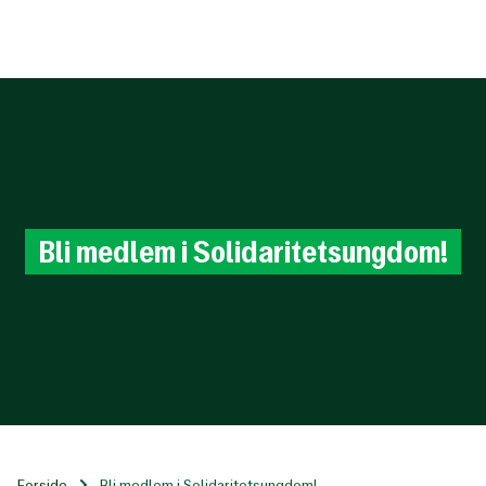
Til
hovedinnhold
Bli
medlem
i
Solidaritetsungdom!
Forside
Bli medlem i Solidaritetsungdom!