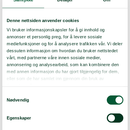
Denne nettsiden anvender cookies
Vi bruker informasjonskapsler for å gi innhold og
MELD DEG INN NÅ!
annonser et personlig preg, for å levere sosiale
mediefunksjoner og for å analysere trafikken vår. Vi deler
dessuten informasjon om hvordan du bruker nettstedet
vårt, med partnerne våre innen sosiale medier,
annonsering og analysearbeid, som kan kombinere den
med annen informasjon du har gjort tilgjengelig for dem,
eller som de har samlet inn gjennom din bruk av
tjenestene deres.
Lurer du på noe om medlemskap i
Samtykkevalg
Nødvendig
Norsk Folkehjelp
Solidaritetsungdom?
Egenskaper
Hva betyr det å være medlem i Norsk Folkehjelp