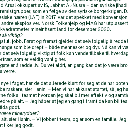
ud Arsal okkupert av IS, Jabhat Al-Nusra – den syriske jihadis
remistgrupper, som en følge av den syriske borgerkrigen. 
esiske hæren (LAF) in 2017, var det spekket med konvensjon
r andre eksplosiver. Norsk Folkehjelp og MAG har utplasser
vadratmeter mineinfisert land før desember 2020.
 så viktig?
sfull jobb. Først og fremst gjelder det selvfølgelig å redde 
 mange som ble drept – både mennesker og dyr. Nå kan vi v
r det selvfølgelig viktig at folk kan vende tilbake til hverda
trær, som er veldig vanlig her.
gste er å redde liv. Du vet aldri, en gang kan det jo være bro
a verre.
 i faget, har de det allerede klart for seg at de har potens
 raskere, sier Hanin. – Men vi har akkurat startet, så jeg har
ne folka i teamet hvordan jeg skal bli mer effektiv og samtid
 bedre på alt. – Jeg håper at jeg en gang i framtida kan bli t
tida godt.
å være minerydder?
alt, sier Hanin. – Vi jobber i team, og er som en familie. Jeg 
et liker jeg godt.