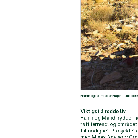
Hanin og teamleder Hajer i fullt bes
Viktigst å redde liv
Hanin og Mahdi rydder nå 
røft terreng, og området
tålmodighet. Prosjektet e
med Mines Advisory Grou