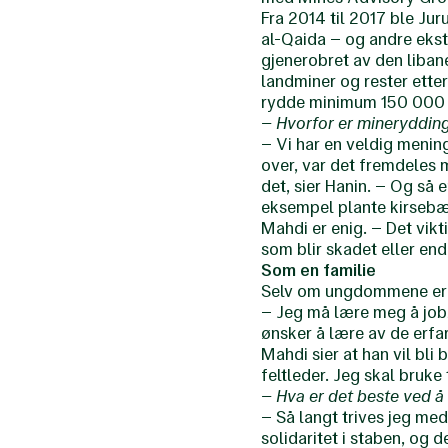
Fra 2014 til 2017 ble Jur
al-Qaida – og andre ekst
gjenerobret av den liban
landminer og rester ette
rydde minimum 150 000 k
– Hvorfor er minerydding
– Vi har en veldig mening
over, var det fremdeles
det, sier Hanin. – Og så e
eksempel plante kirsebær
Mahdi er enig. – Det vikti
som blir skadet eller end
Som en familie
Selv om ungdommene er nye
– Jeg må lære meg å jobbe
ønsker å lære av de erfar
Mahdi sier at han vil bli
feltleder. Jeg skal bruke 
– Hva er det beste ved 
– Så langt trives jeg med 
solidaritet i staben, og d