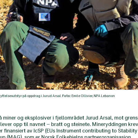
kyttelsesutstyr på oppdrag i Jurud Arsal.
Foto:
Emile Ollivier, NPA Lebanon
miner og eksplosiver i fjellområdet Jurud Arsal, mot grensa 
 lever opp til navnet – bratt og steinete. Mineryddingen kr
r finansiert av IcSP (EUs Instrument contributing to Stabilit
p (MAG), som er Norsk Folkehjelps partnerorganisasjon.