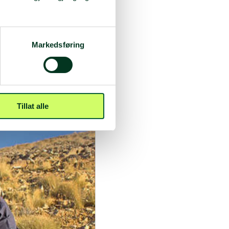
.
mine fikk jeg noen
. Jeg har også mistanke
dt.
Markedsføring
 dem, skjer det ikke noe.
b, så jeg er heller ikke
Tillat alle