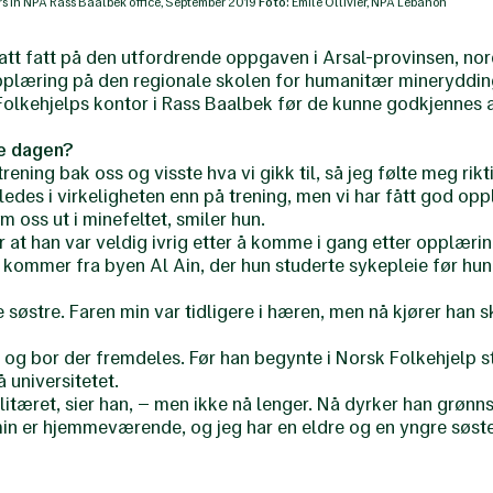
 in NPA Rass Baalbek office, September 2019
Foto:
Emile Ollivier, NPA Lebanon
t fatt på den utfordrende oppgaven i Arsal-provinsen, nordø
plæring på den regionale skolen for humanitær minerydding 
olkehjelps kontor i Rass Baalbek før de kunne godkjennes a
te dagen?
ning bak oss og visste hva vi gikk til, så jeg følte meg rikti
ledes i virkeligheten enn på trening, men vi har fått god opp
om oss ut i minefeltet, smiler hun.
r at han var veldig ivrig etter å komme i gang etter opplæri
 kommer fra byen Al Ain, der hun studerte sykepleie før hun
e søstre. Faren min var tidligere i hæren, men nå kjører han
, og bor der fremdeles. Før han begynte i Norsk Folkehjelp 
 universitetet.
litæret, sier han, – men ikke nå lenger. Nå dyrker han grønn
in er hjemmeværende, og jeg har en eldre og en yngre søster