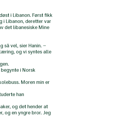
st i Libanon. Først fikk
i Libanon, deretter var
v det libanesiske Mine
g så vel, sier Hanin. –
læring, og vi syntes alle
ngen.
 begynte i Norsk
 skolebuss. Moren min er
studerte han
saker, og det hender at
, og en yngre bror. Jeg