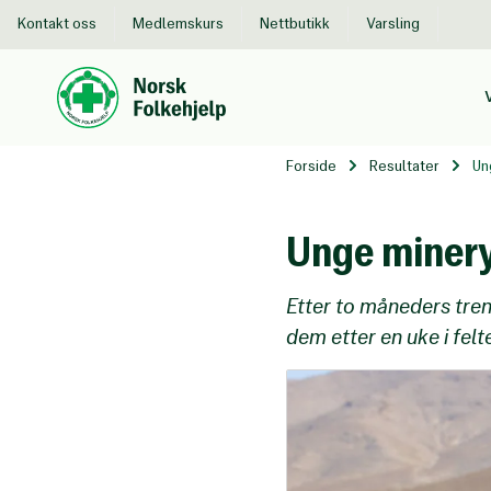
Kontakt oss
Medlemskurs
Nettbutikk
Varsling
Til
hovedinnhold
Forside
Resultater
Un
Unge minery
Etter to måneders tren
dem etter en uke i fe