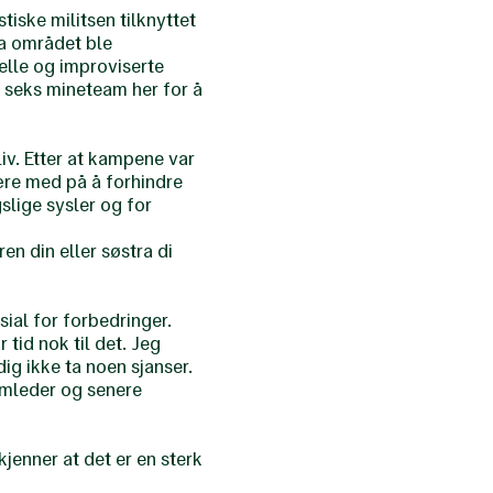
tiske militsen tilknyttet
Da området ble
elle og improviserte
t seks mineteam her for å
liv. Etter at kampene var
ære med på å forhindre
gslige sysler og for
ren din eller søstra di
ial for forbedringer.
 tid nok til det. Jeg
ig ikke ta noen sjanser.
eamleder og senere
kjenner at det er en sterk