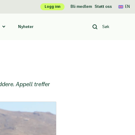
Logg inn
Bli medlem
Støtt oss
EN
Nyheter
dere. Appell treffer