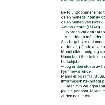
Meet Hanin and Mahdi, new deminers
De to ungdommene har tat
de en måneds intensiv op
de en måned ved Norsk F
Action Center (LMAC).
– Hvordan var den førs
– Vi hadde to måneders tre
Selvfølgelig er det anner
at det var på tide at vi k
Mahdi nikker enig, og sie
Hanin bor i Baalbek, men
Folkehjelp.
– Jeg er den eldste av tr
hjemmeværende.
Mahdi er også fra Al Ain
informasjonsteknologi på
– Faren min var også i mi
jeg hjelper ham. Moren m
er den nest eldste.