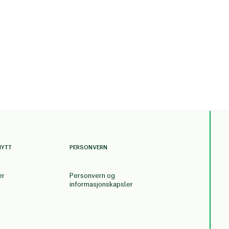
NYTT
PERSONVERN
er
Personvern og
informasjonskapsler