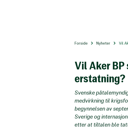
Til
hovedinnhold
Forside
Nyheter
Vil Ak
Vil Aker BP 
erstatning?
Svenske påtalemyndigh
medvirkning til krigsf
begynnelsen av septem
Sverige og internasjo
etter at tiltalen ble t