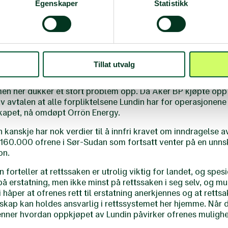
dring og drap. 12 000 døde og minst 160 000 ble fordrevet.
Egenskaper
Statistikk
ttsbruddene er godt dokumentert, og å kompenseres i slike si
 er hvem som nå bærer ansvaret for å sikre erstatningen.
ljevirksomheten i Sør-Sudan investerte Lundin i Norge. Ingen
ed kunne Lundin bygge seg opp til å bli den største utenl
Tillat utvalg
melder at de vil inndra overskuddene Lundin Energy hadde
 men her dukker et stort problem opp. Da Aker BP kjøpte op
v avtalen at alle forpliktelsene Lundin har for operasjonene
skapet, nå omdøpt Orrön Energy.
 kanskje har nok verdier til å innfri kravet om inndragelse a
de 160.000 ofrene i Sør-Sudan som fortsatt venter på en unns
on.
 forteller at rettssaken er utrolig viktig for landet, og spesi
å erstatning, men ikke minst på rettssaken i seg selv, og mul
i håper at ofrenes rett til erstatning anerkjennes og at rett
skap kan holdes ansvarlig i rettssystemet her hjemme. Når d
enner hvordan oppkjøpet av Lundin påvirker ofrenes mulighet 