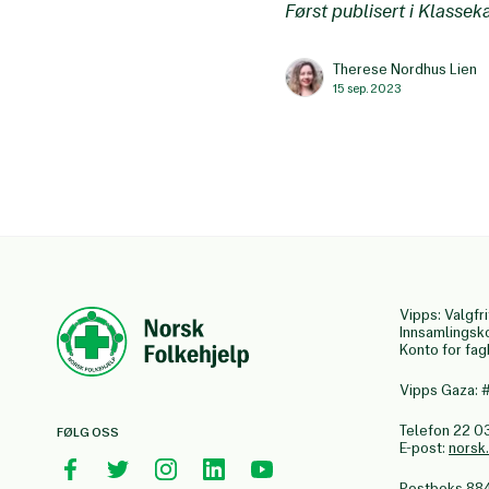
Først publisert i Klasse
Therese Nordhus Lien
15 sep. 2023
Vipps: Valgfri
Innsamlingsk
Konto for fa
Vipps Gaza:
Telefon 22 0
FØLG OSS
E-post:
norsk
Postboks 88