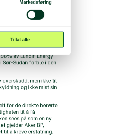
 Mange har aldri kunnet
Markedsføring
tuasjoner er en
 stilte spørsmål ved hvor
andske aktøren på norsk
Tillat alle
 i Sør-Sudan i 2003 om
p 98% av Lundin Energy i
 i Sør-Sudan forble i den
v overskudd, men ikke til
kyldning og ikke mist sin
elt for de direkte berørte
igheten til å få
saken sees på som en ny
et gjelder Aker BP,
til å kreve erstatning.