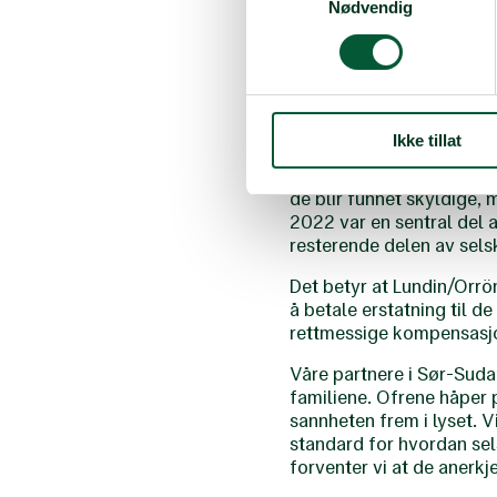
bombinger, angrep, plyn
Nødvendig
returnere. Disse folkere
menneskerett. Spørsmålet
Profitten fra salget av o
pengene kom fra, og derm
sokkel.
Ikke tillat
Svensk påtalemyndighet 
de blir funnet skyldige,
2022 var en sentral del a
resterende delen av sel
Det betyr at Lundin/Orrön
å betale erstatning til 
rettmessige kompensasj
Våre partnere i Sør-Sudan
familiene. Ofrene håper p
sannheten frem i lyset. V
standard for hvordan sel
forventer vi at de anerkj