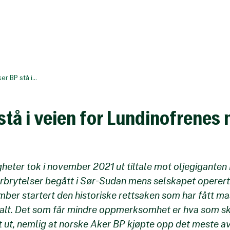
er BP stå i...
stå i veien for Lundinofrenes
eter tok i november 2021 ut tiltale mot oljegiganten 
orbrytelser begått i Sør-Sudan mens selskapet operert
ber startert den historiske rettsaken som har fått m
nalt. Det som får mindre oppmerksomhet er hva som s
att ut, nemlig at norske Aker BP kjøpte opp det meste av