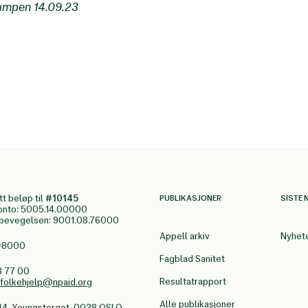
kampen 14.09.23
tt beløp til
#10145
PUBLIKASJONER
SISTE 
onto: 5005.14.00000
gbevegelsen: 9001.08.76000
Appell arkiv
Nyhet
 #8000
Fagblad Sanitet
3 77 00
Resultatrapport
.folkehjelp@npaid.org
Alle publikasjoner
44, Youngstorget, 0028 OSLO