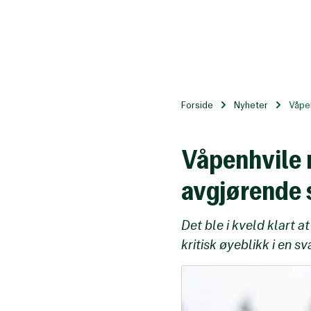
Til
hovedinnhold
Forside
Nyheter
Våpen
Våpenhvile 
avgjørende 
Det ble i kveld klart 
kritisk øyeblikk i en 