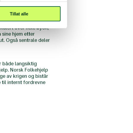
e har blitt ansett som
ske
Tillat alle
kulert over hele byen,
a sine hjem etter
ut. Også sentrale deler
r både langsiktig
elp. Norsk Folkehjelp
e av krigen og bistår
til internt fordrevne