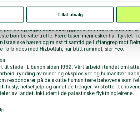
dag rammet av omfattende bombing. Selv områder som tidliger
 har sett en stor tilstrømning av mennesker til det amerikan
Tillat utvalg
eirut og til kystområder.
 panikk og angst blant innbyggerne. Militære droner har sir
este bombe ville treffe. Flere tusen mennesker har flyktet fr
n israelske hæren og minst ti samtidige luftangrep mot Beir
e forbindes med Hizbollah, har blitt rammet, sier Feo.
non
 til stede i Libanon siden 1982. Vårt arbeid i landet omfatte
arbeid, rydding av miner og eksplosiver og humanitær nødhj
 som responderer på de akutte humanitære behovene som følg
, husly, helsehjelp og annet de trenger. Vi støtter behovene 
eler av landet, inkludert i de palestinske flyktningleirene.
lp