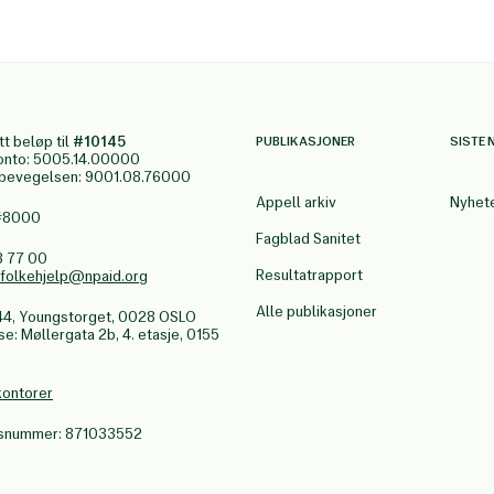
tt beløp til
#10145
PUBLIKASJONER
SISTE 
onto: 5005.14.00000
gbevegelsen: 9001.08.76000
Appell arkiv
Nyhet
 #8000
Fagblad Sanitet
3 77 00
Resultatrapport
.folkehjelp@npaid.org
Alle publikasjoner
44, Youngstorget, 0028 OSLO
: Møllergata 2b, 4. etasje, 0155
kontorer
nsnummer: 871033552