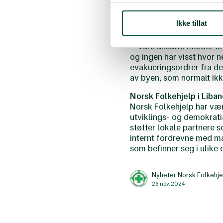
Hjertet av Beirut ble i 
trygge, ble bombet, og vi
Ikke tillat
universitetssykehuset i B
– Våre ansatte melder om
og ingen har visst hvor n
evakueringsordrer fra de
av byen, som normalt ikk
Norsk Folkehjelp i Liba
Norsk Folkehjelp har vært
utviklings- og demokrati
støtter lokale partnere
internt fordrevne med mat
som befinner seg i ulike d
Nyheter Norsk Folkehje
26 nov. 2024