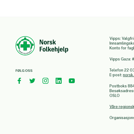
Vipps: Valgfri
Innsamlingsk
Konto for fa
Vipps Gaza:
Telefon 22 0
FØLG OSS
E-post:
norsk
Postboks 88
Besøksadresse
OSLO
Våre regions
Organisasjo