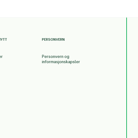
NYTT
PERSONVERN
er
Personvern og
informasjonskapsler