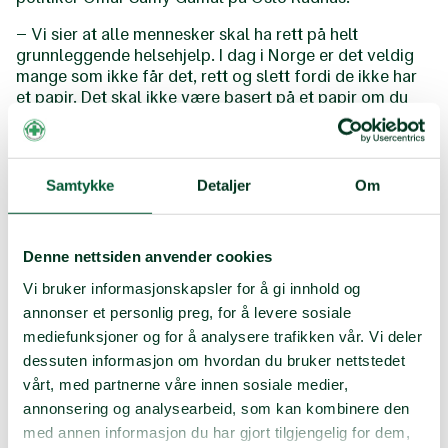
– Vi sier at alle mennesker skal ha rett på helt
grunnleggende helsehjelp. I dag i Norge er det veldig
mange som ikke får det, rett og slett fordi de ikke har
et papir. Det skal ikke være basert på et papir om du
får grunnleggende helsehjelp, sa Gamal i møte med
ungdommene.
Gamal sa videre at dette er en sak som er viktig for SV,
Samtykke
Detaljer
Om
og at de skal jobbe med dette lokalt. Samtidig
utfordret han politikerne på Stord til å gjøre det
samme.
Denne nettsiden anvender cookies
– Så må vi sammen utfordre staten til å ta det ansvaret
Vi bruker informasjonskapsler for å gi innhold og
de har. Det handler om helt grunnleggende
annonser et personlig preg, for å levere sosiale
menneskerettigheter, understreket Gamal.
mediefunksjoner og for å analysere trafikken vår. Vi deler
Ungdommene besøkte også Stortinget for å overrekke
dessuten informasjon om hvordan du bruker nettstedet
alle overskriftene til nestleder i SV og helsepolitisk
vårt, med partnerne våre innen sosiale medier,
talsperson Marian Hussein, som takket stort for
annonsering og analysearbeid, som kan kombinere den
innsatsen.
med annen informasjon du har gjort tilgjengelig for dem,