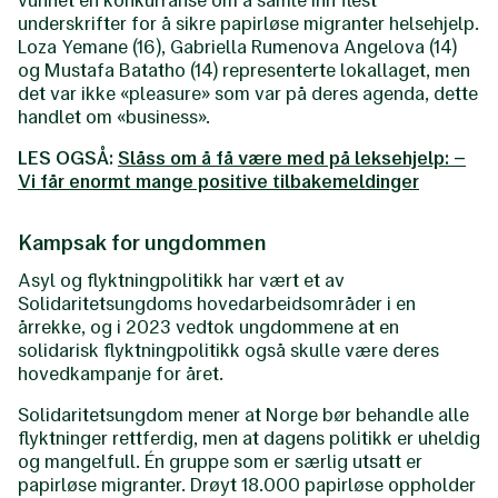
underskrifter for å sikre papirløse migranter helsehjelp.
Loza Yemane (16), Gabriella Rumenova Angelova (14)
og Mustafa Batatho (14) representerte lokallaget, men
det var ikke «pleasure» som var på deres agenda, dette
handlet om «business».
LES OGSÅ:
Slåss om å få være med på leksehjelp: –
Vi får enormt mange positive tilbakemeldinger
Kampsak for ungdommen
Asyl og flyktningpolitikk har vært et av
Solidaritetsungdoms hovedarbeidsområder i en
årrekke, og i 2023 vedtok ungdommene at en
solidarisk flyktningpolitikk også skulle være deres
hovedkampanje for året.
Solidaritetsungdom mener at Norge bør behandle alle
flyktninger rettferdig, men at dagens politikk er uheldig
og mangelfull. Én gruppe som er særlig utsatt er
papirløse migranter. Drøyt 18.000 papirløse oppholder