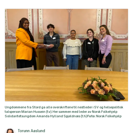
Ungdommene fra Stord ga alle overskriftene til nestleder i SV og helsepolitisk
talsperson Marian Hussein (t.v). Her sammen med leder av Norsk Folkehjelp
Solidaritetsungdom Amanda Hylland Spjeldnæs (t.h)
Foto:
Norsk Folkehjelp
Torunn Aaslund