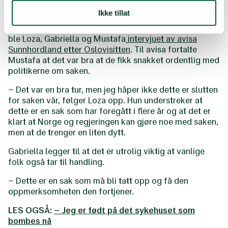
Myndighetene trenger en dytt
Ikke tillat
I tillegg til å skape stort engasjement blant politikerne
ble Loza, Gabriella og Mustafa
intervjuet av avisa
Sunnhordland etter Oslovisitten
. Til avisa fortalte
Mustafa at det var bra at de fikk snakket ordentlig med
politikerne om saken.
– Det var en bra tur, men jeg håper ikke dette er slutten
for saken vår, følger Loza opp. Hun understreker at
dette er en sak som har foregått i flere år og at det er
klart at Norge og regjeringen kan gjøre noe med saken,
men at de trenger en liten dytt.
Gabriella legger til at det er utrolig viktig at vanlige
folk også tar til handling.
– Dette er en sak som må bli tatt opp og få den
oppmerksomheten den fortjener.
LES OGSÅ:
– Jeg er født på det sykehuset som
bombes nå