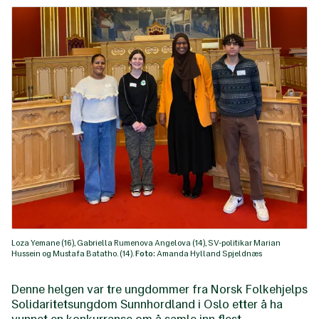
Loza Yemane (16), Gabriella Rumenova Angelova (14), SV-politikar Marian
Hussein og Mustafa Batatho. (14).
Foto:
Amanda Hylland Spjeldnæs
Denne helgen var tre ungdommer fra Norsk Folkehjelps
Solidaritetsungdom Sunnhordland i Oslo etter å ha
vunnet en konkurranse om å samle inn flest