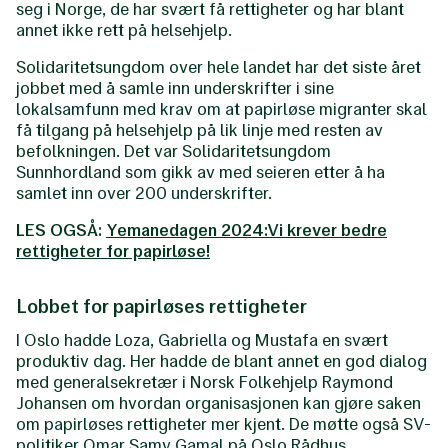
seg i Norge, de har svært få rettigheter og har blant
annet ikke rett på helsehjelp.
Solidaritetsungdom over hele landet har det siste året
jobbet med å samle inn underskrifter i sine
lokalsamfunn med krav om at papirløse migranter skal
få tilgang på helsehjelp på lik linje med resten av
befolkningen. Det var Solidaritetsungdom
Sunnhordland som gikk av med seieren etter å ha
samlet inn over 200 underskrifter.
LES OGSÅ:
Yemanedagen 2024:Vi krever bedre
rettigheter for papirløse!
Lobbet for papirløses rettigheter
I Oslo hadde Loza, Gabriella og Mustafa en svært
produktiv dag. Her hadde de blant annet en god dialog
med generalsekretær i Norsk Folkehjelp Raymond
Johansen om hvordan organisasjonen kan gjøre saken
om papirløses rettigheter mer kjent. De møtte også SV-
politiker Omar Samy Gamal på Oslo Rådhus.