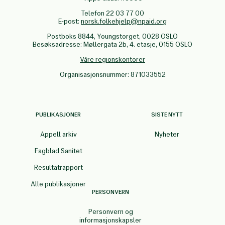
Telefon 22 03 77 00
E-post:
norsk.folkehjelp@npaid.org
Postboks 8844, Youngstorget, 0028 OSLO
Besøksadresse: Møllergata 2b, 4. etasje, 0155 OSLO
Våre regionskontorer
Organisasjonsnummer: 871033552
PUBLIKASJONER
SISTE NYTT
Appell arkiv
Nyheter
Fagblad Sanitet
Resultatrapport
Alle publikasjoner
PERSONVERN
Personvern og
informasjonskapsler