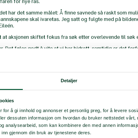
faren for nye ras.
det har det samme målet: Å finne savnede så raskt som mul
mannskapene skal ivaretas. Jeg satt og fulgte med på bilden
Eileén.
et at aksjonen skiftet fokus fra søk etter overlevende til sø
. Det føles godt å vite at vi har bidratt, samtidig er det for
te går inn i historien som en av de verste katastrofene i nye
un.
rivillig i Røde Kors, og selv om hun var gravid med Leo, meldt
tell.
Detaljer
 ikke skulle dra ut til Utøya, så jeg holdt meg på hotellet so
 å sette seg selv til side og ta imot hele spekteret av følels
ookies
å at jeg kunne bidra med noe, sier hun.
 for å gi innhold og annonser et personlig preg, for å levere sos
deler dessuten informasjon om hvordan du bruker nettstedet vårt,
g redning
og analysearbeid, som kan kombinere den med annen informasjon d
 inn gjennom din bruk av tjenestene deres.
y, og interessen for førstehjelp ble vekket da to gutter hu