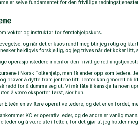
er selve fundamentet for den frivillige redningstjenesten,
tene
som vekter og instruktør for førstehjelpskurs.
bevegelse, og når det er kaos rundt meg blir jeg rolig og klart
esker heldigvis forskjellig, og jeg trives når det koker litt, s
lige operasjonsledere innenfor den frivillige redningstjenest
kursene i Norsk Folkehjelp, men få ender opp som ledere. Je
 og prøver å dytte fram jentene litt. Jenter kan generelt bli lit
e så redd for å dumme seg ut. Vi må tåle å kanskje ta noen u
r uten å være eksperter først, sier hun.
er Eileén en av flere operative ledere, og det er en fordel, m
ankommer KO er operativ leder, og de andre er vanlig manns
 leder og å være ute i felten, for det gjør at jeg holder m