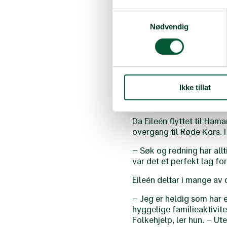
videregående omkom i en
Samtykkevalg
– Det gjorde et dypt innt
Nødvendig
havnet i en slik situasjo
arrangere øvelser på skol
Sommeren etter russetid
som var aktiv i Norsk Fol
Ikke tillat
– Hun dro meg med, og je
annet i førstehjelpskonku
Da Eileén flyttet til Ham
overgang til Røde Kors. I
– Søk og redning har allt
var det et perfekt lag for
Eileén deltar i mange av
– Jeg er heldig som har 
hyggelige familieaktivite
Folkehjelp, ler hun. – Ut