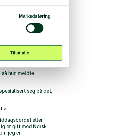
eg ville gjort om jeg
Markedsføring
 jeg lett. Jeg begynte å
eller hun.
 kjent med en sykepleier
Tillat alle
ktiv, og deltok blant
n, så hun meldte
spesialisert seg på det,
t år.
middagsbordet eller
tlig er gift med Norsk
om jeg er.