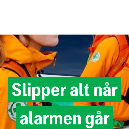
Slipper
alt
når
alarmen
går