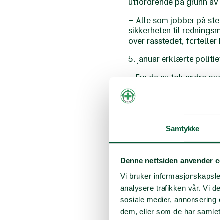
utfordrende på grunn av 
– Alle som jobber på ste
sikkerheten til rednings
over rasstedet, forteller 
5. januar erklærte politi
– Fra da av tok andre over
mistet livet i raset. Det
ulykken og 22. juli, sier h
22. juli 2011 var Eileén f
tjeneste på Sundvollen ho
Samtykke
– Jeg lovet Martin at jeg
pårørende. Det handler om
Denne nettsiden anvender c
samtidig godt å kjenne p
Vi bruker informasjonskapsler
analysere trafikken vår. Vi 
Hjerte for søk o
sosiale medier, annonsering 
dem, eller som de har samlet
Eileén vokste opp i Målø