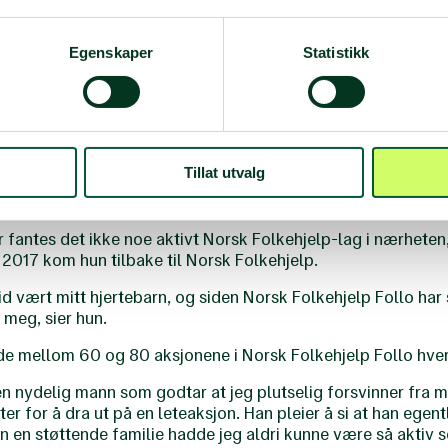
 bilulykke.
rykk på hele lokalsamfunnet, og jeg begynte å tenke på hva j
Egenskaper
Statistikk
n. Jeg var en middels elev på skolen, men førstehjelp mestret
en og merket at dette var noe jeg likte å holde på med, fort
a hadde Eileén sommerjobb i hjemmetjenesten i Oslo, og ble
kehjelp på fritida.
Tillat utvalg
g meldte meg inn i lokallaget på Årnes. Jeg ble stadig mer a
rranser rundt på Østlandet, sier hun.
ar fantes det ikke noe aktivt Norsk Folkehjelp-lag i nærhete
 2017 kom hun tilbake til Norsk Folkehjelp.
id vært mitt hjertebarn, og siden Norsk Folkehjelp Follo har 
 meg, sier hun.
 de mellom 60 og 80 aksjonene i Norsk Folkehjelp Follo hver
en nydelig mann som godtar at jeg plutselig forsvinner fra 
ter for å dra ut på en leteaksjon. Han pleier å si at han egen
en en støttende familie hadde jeg aldri kunne være så aktiv s