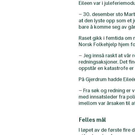
Eileen var i juleferiemod
– 30. desember sto Mart
at den lyste opp som et 
bare å komme seg av gård
Raset gikk i femtida om 
Norsk Folkehjelp hjem for
– Jeg innså raskt at vår r
redningsaksjoner. Det fine
oppstår en katastrofe er v
På Gjerdrum hadde Eileén
– Fra søk og redning er 
med innsatsleder fra pol
imellom var årsaken til a
Felles mål
I løpet av de første fir