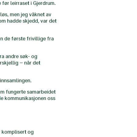
før leirraset i Gjerdrum.
løs, men jeg våknet av
som hadde skjedd, var det
de første frivillige fra
 fra andre søk- og
rskjellig – når det
sinnsamlingen.
drum fungerte samarbeidet
gode kommunikasjonen oss
r komplisert og