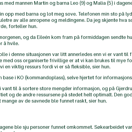
us med mannen Martin og barna Leo (9) og Malia (5) i dagene 
in opp med barna og lot meg sove. Telefonen min sto på lyd
juletre av alle anropene og meldingene. Da jeg skjønte hva 
e, forteller hun.
morgenen, og da Eileén kom fram på formiddagen sendte hun 
 å hvile.
olle i denne situasjonen var litt annerledes enn vi er vant til
 med oss organiserte frivillige er at vi kan brukes til mye fo
i en viktig ressurs fordi vi er så fleksible, sier hun.
 base i KO (kommandoplass), selve hjertet for informasjon
vi vant til å sortere store mengder informasjon, og på Gjer
itiet og de andre ressursene på stedet helt optimalt. Den 
t mange av de savnede ble funnet raskt, sier hun.
e dagene ble sju personer funnet omkommet. Søkearbeidet va