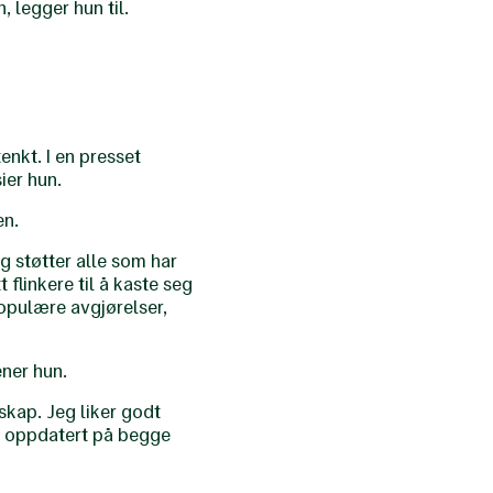
 legger hun til.
enkt. I en presset
ier hun.
en.
g støtter alle som har
t flinkere til å kaste seg
populære avgjørelser,
ener hun.
kap. Jeg liker godt
eg oppdatert på begge