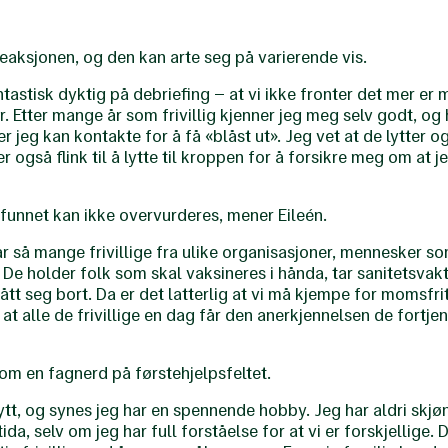
eaksjonen, og den kan arte seg på varierende vis.
tastisk dyktig på debriefing – at vi ikke fronter det mer er 
r. Etter mange år som frivillig kjenner jeg meg selv godt, og 
 jeg kan kontakte for å få «blåst ut». Jeg vet at de lytter og
 er også flink til å lytte til kroppen for å forsikre meg om at
amfunnet kan ikke overvurderes, mener Eileén.
r så mange frivillige fra ulike organisasjoner, mennesker so
. De holder folk som skal vaksineres i hånda, tar sanitetsvakt
tt seg bort. Da er det latterlig at vi må kjempe for momsfri
 at alle de frivillige en dag får den anerkjennelsen de fortjen
som en fagnerd på førstehjelpsfeltet.
ytt, og synes jeg har en spennende hobby. Jeg har aldri sk
ritida, selv om jeg har full forståelse for at vi er forskjellige. 