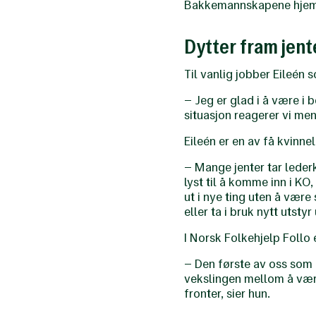
Bakkemannskapene hjemme 
Dytter fram jen
Til vanlig jobber Eileén 
– Jeg er glad i å være i 
situasjon reagerer vi menn
Eileén er en av få kvinne
– Mange jenter tar leder
lyst til å komme inn i KO,
ut i nye ting uten å vær
eller ta i bruk nytt utsty
I Norsk Folkehjelp Follo 
– Den første av oss som 
vekslingen mellom å være
fronter, sier hun.