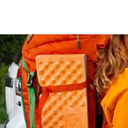
Til
hovedinnhold