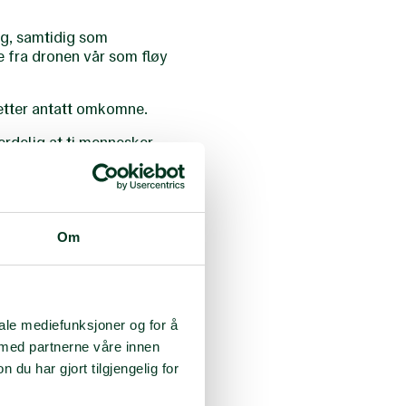
ig, samtidig som
e fra dronen vår som fløy
k etter antatt omkomne.
ferdelig at ti mennesker
re tid sammen med Åsta-
e hun seg straks til
Om
m støtte for de
er. Det var tøft, men
iale mediefunksjoner og for å
 med partnerne våre innen
u har gjort tilgjengelig for
n gikk sammen med på