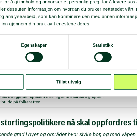
 for å gi innhold og annonser et personlig preg, for å levere sos
deler dessuten informasjon om hvordan du bruker nettstedet vårt,
for kampanjen på
INEWs nettside
eller på norsk (PDF) her:
og analysearbeid, som kan kombinere den med annen informasjon d
 inn gjennom din bruk av tjenestene deres.
rikerkampanje eksplosive våpen.pdf
Egenskaper
Statistikk
k erklæring mot eksplosive våpen i tettbebygde strøk bør ha føl
a:
itære konsekvensene bruken av eksplosive våpen i byer forårsaker.
Tillat utvalg
ruk av eksplosive våpen i tettbebygde strøk gjennom å styrke nasjonal poli
ll ofre og typen skader skal være tilgjengelig for offentligheten.
kes. Det gjelder spesielt barn og andre sårbare grupper.
r brudd på folkeretten.
stortingspolitikere nå skal oppfordres ti
økende grad i byer og områder hvor sivile bor, og med våpen