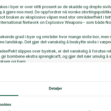
kes i byer er over nitti prosent av de skadde og drepte sivi
a
å gjøre noe med. De oppfordrer nå norske stortingspolitiker
mot bruken av eksplosive våpen med stor områdeeffekt i te
nternational Network on Explosive Weapons – som både No
i økende grad i byer og områder hvor mange sivile bor, men
e landskap. Det gjør det vanskelig å beskytte sivile i væpnet
deeffekt slippes over bystrøk, er det vanskelig å forutse 
 gir bombene ekstra sprengkraft, og gjør det nær umulig å 
voksen og barn.
uegnede våpnene brukes i bystrøk, foregår en utbredt lemle
nne sin besøkelsestid og ta tydelig avstand fra denne våpenb
i Redd Barna.
Detaljer
medlemmer av Stortingets utenriks- og forsvarskomite som
, men målet er å få med flest mulig før året er omme.
flere ganger etterlyst et internasjonalt, politisk initiativ f
ookies
EW har valgt å ta ham på ordet. I dag starter denne kampanje