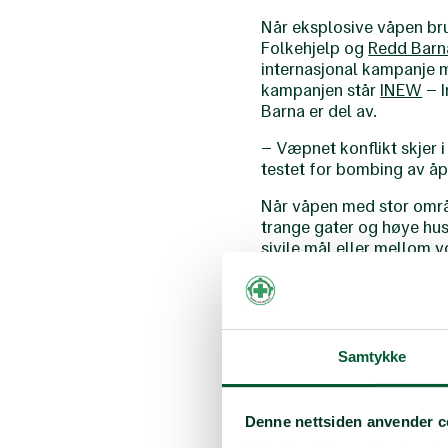
Når eksplosive våpen bru
Folkehjelp og
Redd Barn
internasjonal kampanje 
kampanjen står
INEW
– I
Barna er del av.
– Væpnet konflikt skjer 
testet for bombing av åpn
Når våpen med stor områ
trange gater og høye hus
sivile mål eller mellom 
– Som følge av at disse 
Norske politikere bør kje
Lange, Generalsekretær 
Samtykke
Det er i første omgang 
å tilslutte seg kampanjen
– FNs generalsekretær har 
Denne nettsiden anvender c
våpenbruken, og vi og IN