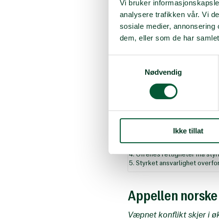
Vi bruker informasjonskapsler
Westhrin.
analysere trafikken vår. Vi 
Les mer om bakgrunnen 
sosiale medier, annonsering 
dem, eller som de har samlet
Bakgrunn for parlamenta
Samtykkevalg
Nødvendig
En internasjonal politis
Folkehjelp og Redd Barn
En erkjennelse av de human
Ikke tillat
Konkret arbeid for å unngå b
Relevant informasjon om anta
Ofrenes rettigheter må styr
Styrket ansvarlighet overfo
Appellen norske 
Væpnet konflikt skjer i 