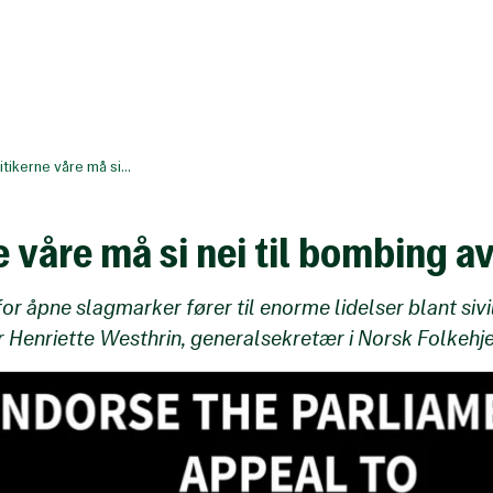
itikerne våre må si...
e våre må si nei til bombing a
or åpne slagmarker fører til enorme lidelser blant sivi
r Henriette Westhrin, generalsekretær i Norsk Folkehje