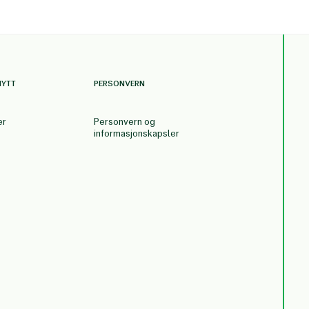
NYTT
PERSONVERN
er
Personvern og
informasjonskapsler