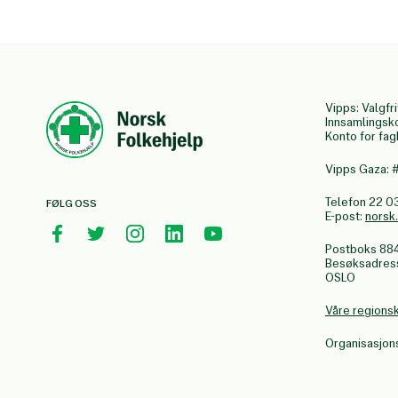
Vipps: Valgfri
Innsamlingsk
Konto for fa
Vipps Gaza:
Telefon 22 0
FØLG OSS
E-post:
norsk
Postboks 88
Besøksadresse
OSLO
Våre regions
Organisasjo