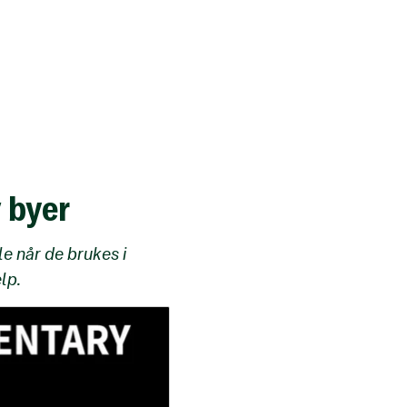
v byer
le når de brukes i
lp.