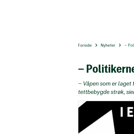
Til
hovedinnhold
Forside
Nyheter
– Pol
– Politikern
– Våpen som er laget f
tettbebygde strøk, sie