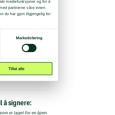
iale mediefunksjoner og for å
 med partnerne våre innen
u har gjort tilgjengelig for
Markedsføring
gende mål, ifølge Norsk
Tillat alle
tikk og militær praksis.
l å signere:
 som er laget for en åpen