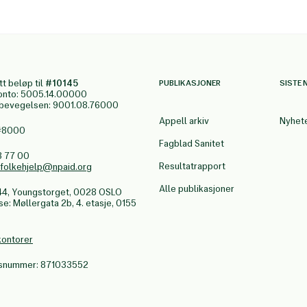
tt beløp til
#10145
PUBLIKASJONER
SISTE 
onto: 5005.14.00000
gbevegelsen: 9001.08.76000
Appell arkiv
Nyhet
 #8000
Fagblad Sanitet
3 77 00
Resultatrapport
.folkehjelp@npaid.org
Alle publikasjoner
44, Youngstorget, 0028 OSLO
: Møllergata 2b, 4. etasje, 0155
kontorer
nsnummer: 871033552