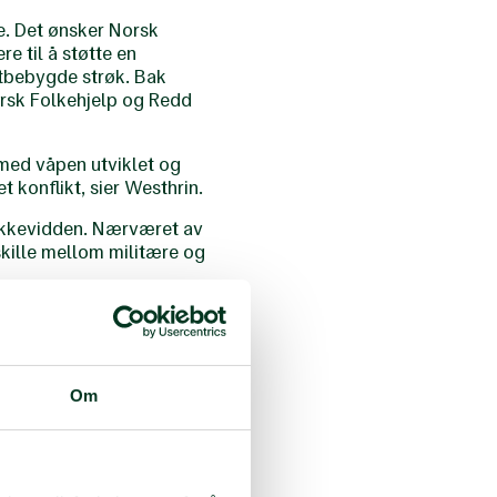
le. Det ønsker Norsk
e til å støtte en
ttbebygde strøk. Bak
rsk Folkehjelp og Redd
 med våpen utviklet og
 konflikt, sier Westhrin.
rekkevidden. Nærværet av
skille mellom militære og
stelse og drap på barn.
ruken, sier Birgitte
Om
 mottar oppfordringen om
or å få stanset denne
n i over 15 land, sier