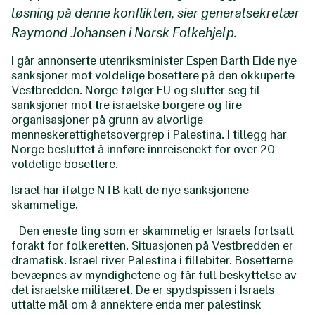
løsning på denne konflikten, sier generalsekretær
Raymond Johansen i Norsk Folkehjelp.
I går annonserte utenriksminister Espen Barth Eide nye
sanksjoner mot voldelige bosettere på den okkuperte
Vestbredden. Norge følger EU og slutter seg til
sanksjoner mot tre israelske borgere og fire
organisasjoner på grunn av alvorlige
menneskerettighetsovergrep i Palestina. I tillegg har
Norge besluttet å innføre innreisenekt for over 20
voldelige bosettere.
Israel har ifølge NTB kalt de nye sanksjonene
skammelige
.
- Den eneste ting som er skammelig er Israels fortsatt
forakt for folkeretten. Situasjonen på Vestbredden er
dramatisk. Israel river Palestina i fillebiter. Bosetterne
bevæpnes av myndighetene og får full beskyttelse av
det israelske militæret. De er spydspissen i Israels
uttalte mål om å annektere enda mer palestinsk