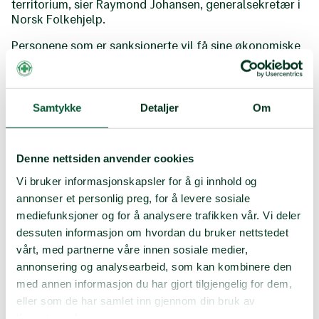
territorium, sier Raymond Johansen, generalsekretær i
Norsk Folkehjelp.
Personene som er sanksjonerte vil få sine økonomiske
midler frosset og blir ilagt reiserestriksjoner, mens
organisasjonene vil få sine økonomiske midler frosset.
Norge har også besluttet å innføre innreisenekt for over
20 voldelige bosettere.
Samtykke
Detaljer
Om
Okkupasjonen må avsluttes
Denne nettsiden anvender cookies
umiddelbart
Vi bruker informasjonskapsler for å gi innhold og
Den internasjonale domstolen (ICJ) slo fast i juli 2024
annonser et personlig preg, for å levere sosiale
at Israels fortsatte okkupasjon av det palestinske
mediefunksjoner og for å analysere trafikken vår. Vi deler
territorium er ulovlig, og at Israel er forpliktet til å
dessuten informasjon om hvordan du bruker nettstedet
avslutte sin ulovlige tilstedeværelse, umiddelbart
vårt, med partnerne våre innen sosiale medier,
stanse all ny bosettingsaktivitet, evakuere alle
annonsering og analysearbeid, som kan kombinere den
bosettere og betale erstatning. Fristen gikk ut 18.
med annen informasjon du har gjort tilgjengelig for dem,
september 2025. ICJ slo fast også at palestinsk
eller som de har samlet inn gjennom din bruk av
selvråderett ikke kan utsettes av politiske hensyn.
tjenestene deres.