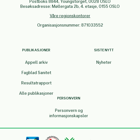
Postboks 8844, Youngstorget, 0028 OSLO
Besøksadresse: Møllergata 2b, 4. etasje, 0155 OSLO
Våre regionskontorer
Organisasjonsnummer: 871033552
PUBLIKASJONER
SISTE NYTT
Appell arkiv
Nyheter
Fagblad Sanitet
Resultatrapport
Alle publikasjoner
PERSONVERN
Personvern og
informasjonskapsler