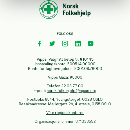
FØLG OSS
Vipps: Valgfritt beløp til
#10145
Innsamlingskonto: 5005.14.00000
Konto for fagbevegelsen: 9001.08.76000
Vipps Gaza: #8000
Telefon 22 03 77 00
E-post:
norsk.folkehjelp@npaid.org
Postboks 8844, Youngstorget, 0028 OSLO
Besøksadresse: Møllergata 2b, 4. etasje, 0155 OSLO
Våre regionskontorer
Organisasjonsnummer: 871033552