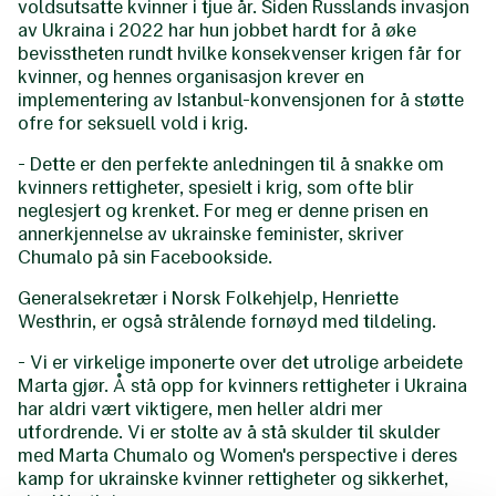
voldsutsatte kvinner i tjue år. Siden Russlands invasjon
av Ukraina i 2022 har hun jobbet hardt for å øke
bevisstheten rundt hvilke konsekvenser krigen får for
kvinner, og hennes organisasjon krever en
implementering av Istanbul-konvensjonen for å støtte
ofre for seksuell vold i krig.
- Dette er den perfekte anledningen til å snakke om
kvinners rettigheter, spesielt i krig, som ofte blir
neglesjert og krenket. For meg er denne prisen en
annerkjennelse av ukrainske feminister, skriver
Chumalo på sin Facebookside.
Generalsekretær i Norsk Folkehjelp, Henriette
Westhrin, er også strålende fornøyd med tildeling.
- Vi er virkelige imponerte over det utrolige arbeidete
Marta gjør. Å stå opp for kvinners rettigheter i Ukraina
har aldri vært viktigere, men heller aldri mer
utfordrende. Vi er stolte av å stå skulder til skulder
med Marta Chumalo og Women's perspective i deres
kamp for ukrainske kvinner rettigheter og sikkerhet,