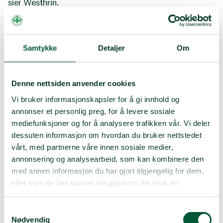
sier Westhrin.
Norsk Folkehjelps Ukraina-kontor har vært opperativt
siden august i fjor. Vårt program i landet er tett mot
voldsutsatte kvinner og deres barn, og i tillegg til
Samtykke
Detaljer
Om
Women's perspective har vi samarbeid med to andre
ukrainske partnere, en i Lviv, en i Dnipro og en som
fokuserer på Kyiv og Kharkiv. Alle er
kvinneorganisasjoner, som har lang erfaring med å
Denne nettsiden anvender cookies
arbeide for å styrke kvinners situasjon i Ukraina, både
Vi bruker informasjonskapsler for å gi innhold og
deres rettigheter og gjennom å tilby sosiale tjenester.
annonser et personlig preg, for å levere sosiale
mediefunksjoner og for å analysere trafikken vår. Vi deler
dessuten informasjon om hvordan du bruker nettstedet
vårt, med partnerne våre innen sosiale medier,
annonsering og analysearbeid, som kan kombinere den
med annen informasjon du har gjort tilgjengelig for dem,
eller som de har samlet inn gjennom din bruk av
tjenestene deres.
Samtykkevalg
Nødvendig