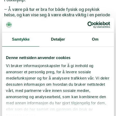
– Å være på tur er bra for både fysisk og psykisk
helse, og kan vise seg å være ekstra viktig i en periode
som er vanskelig for mange. Vi oppfordrer derfor folk
til å komme seg ut på tur, men å velge enkle turer i
nærområdet uten for stor risiko for uhell eller skader,
sier Aarsæther.
Samtykke
Detaljer
Om
Han minner også om at folk må fortsette å holde seg
oppdatert på helsemyndighetenes anbefalinger.
Denne nettsiden anvender cookies
– Ved populære utfartsområder kan det fort samles
Vi bruker informasjonskapsler for å gi innhold og
mye folk når alle har fri og ønsker å dra på tur. Det er
svært viktig at alle fortsetter å følge
annonser et personlig preg, for å levere sosiale
helsemyndighetenes anbefalinger om å holde avstand
mediefunksjoner og for å analysere trafikken vår. Vi deler
og unngå unødvendig kontakt med andre, og ikke
dessuten informasjon om hvordan du bruker nettstedet
minst god håndhygiene, sier Aarsæther.
vårt, med partnerne våre innen sosiale medier,
annonsering og analysearbeid, som kan kombinere den
I løpet av de siste ukene har frivillige i Norsk Folkehjelp
hatt over 160 oppdrag over hele landet i forbindelse
med annen informasjon du har gjort tilgjengelig for dem,
med koronaviruset. Denne beredskapen fortsetter også
eller som de har samlet inn gjennom din bruk av
inn i påskeuka.
tjenestene deres.