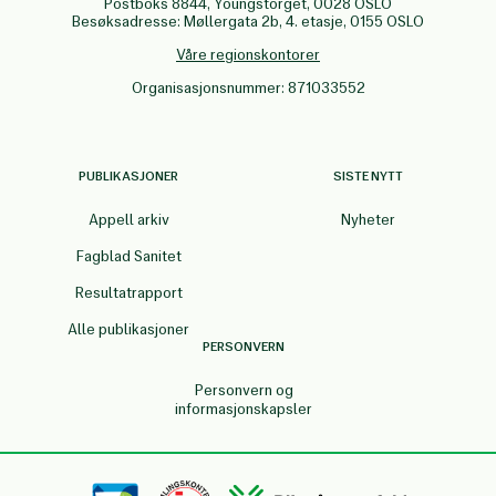
Postboks 8844, Youngstorget, 0028 OSLO
Besøksadresse: Møllergata 2b, 4. etasje, 0155 OSLO
Våre regionskontorer
Organisasjonsnummer: 871033552
PUBLIKASJONER
SISTE NYTT
Appell arkiv
Nyheter
Fagblad Sanitet
Resultatrapport
Alle publikasjoner
PERSONVERN
Personvern og
informasjonskapsler