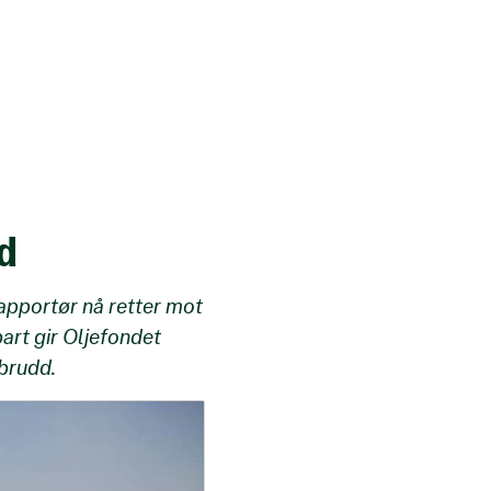
dd
apportør nå retter mot
art gir Oljefondet
sbrudd.