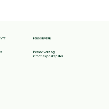
NYTT
PERSONVERN
er
Personvern og
informasjonskapsler