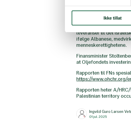
operere i de okkuperte pa
Den internasjonale domst
til å trekke seg ut av en
Ikke tillat
Rapporten dokumenterer 
leveranser til det israel
ifølge Albanese, medvirk
menneskerettighetene.
Finansminister Stoltenber
at Oljefondets investerin
Rapporten til FNs spesia
https://www.ohchr.org/e
Rapporten heter A/HRC/59
Palestinian territory occ
Ingvild Guro Larsen Vet
01 jul. 2025