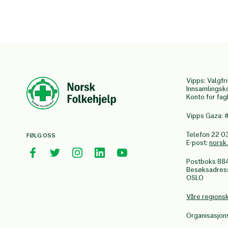
Vipps: Valgfri
Innsamlingsk
Konto for fa
Vipps Gaza:
Telefon 22 0
FØLG OSS
E-post:
norsk
Postboks 88
Besøksadresse
OSLO
Våre regions
Organisasjo