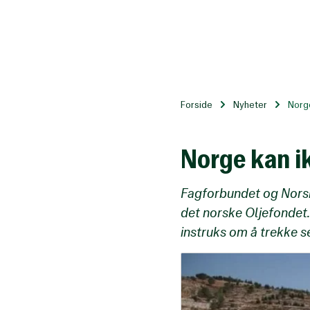
Til
hovedinnhold
Forside
Nyheter
Norge
Norge kan ik
Fagforbundet og Norsk 
det norske Oljefondet.
instruks om å trekke s