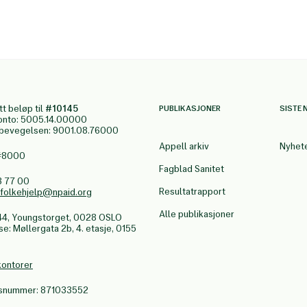
tt beløp til
#10145
PUBLIKASJONER
SISTE 
onto: 5005.14.00000
gbevegelsen: 9001.08.76000
Appell arkiv
Nyhet
 #8000
Fagblad Sanitet
3 77 00
Resultatrapport
.folkehjelp@npaid.org
Alle publikasjoner
44, Youngstorget, 0028 OSLO
: Møllergata 2b, 4. etasje, 0155
kontorer
nsnummer: 871033552