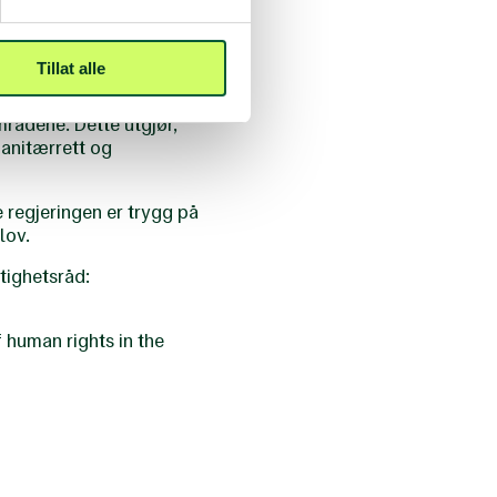
s av avgjørelser fra både
un oppfordrer Oljefondet
grove folkerettsbrudd.
Tillat alle
lige bosettinger,
mrådene. Dette utgjør,
manitærrett og
e regjeringen er trygg på
lov.
tighetsråd:
 human rights in the