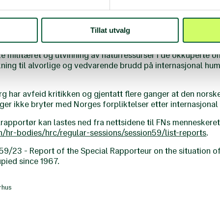
lestinske områdene uten å bryte internasjonal lov, sett i ly
olen (ICJ) og Den internasjonale straffedomstolen (ICC). H
 rekke navngitte selskaper som er involvert i eller muliggjør 
Tillat utvalg
hvordan selskapene deltar i bygging og vedlikehold av ulov
ske militæret og utvinning av naturressurser i de okkuperte o
ning til alvorlige og vedvarende brudd på internasjonal hu
g har avfeid kritikken og gjentatt flere ganger at den norsk
ger ikke bryter med Norges forpliktelser etter internasjonal 
lrapportør kan lastes ned fra nettsidene til FNs menneskeret
n/hr-bodies/hrc/regular-sessions/session59/list-reports
.
/23 - Report of the Special Rapporteur on the situation of
upied since 1967.
rhus