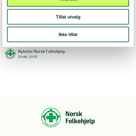
urovekkende tendenser i flere europeiske land. Vi står
på skuldrene til aktivister som har kjempet frem
rettigheter vi i dag tar for gitt, som skeives rettigheter,
Tillat utvalg
abort, retten til et anstendig arbeidsliv. Alt dette kan i
tur og orden krakkelere hvis kneblingen av Palestina-
Ikke tillat
aktivister får lov til å fortsette.
Nyheter Norsk Folkehjelp
01 okt. 2025