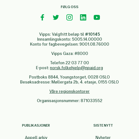
FØLG OSS
Vipps: Valgfritt beløp til
#10145
Innsamlingskonto: 5005.14.00000
Konto for fagbevegelsen: 9001.08.76000
Vipps Gaza: #8000
Telefon 22 03 77 00
E-post:
norsk.folkehjelp@npaid.org
Postboks 8844, Youngstorget, 0028 OSLO
Besøksadresse: Møllergata 2b, 4. etasje, 0155 OSLO
Våre regionskontorer
Organisasjonsnummer: 871033552
PUBLIKASJONER
SISTE NYTT
Appell arkiv
Nyheter