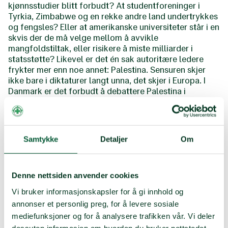
kjønnsstudier blitt forbudt? At studentforeninger i
Tyrkia, Zimbabwe og en rekke andre land undertrykkes
og fengsles? Eller at amerikanske universiteter står i en
skvis der de må velge mellom å avvikle
mangfoldstiltak, eller risikere å miste milliarder i
statsstøtte? Likevel er det én sak autoritære ledere
frykter mer enn noe annet: Palestina. Sensuren skjer
ikke bare i diktaturer langt unna, det skjer i Europa. I
Danmark er det forbudt å debattere Palestina i
skolevalgkampen. I Frankrike er det forbudt å
demonstrere for Palestina, fordi det «truer den
offentlige orden». I England bruker myndighetene anti-
terrorlovgivning for å kneble fredelige
Samtykke
Detaljer
Om
demonstrasjoner. I USA kan du risikere å bli nektet
turistvisum hvis du har ytret deg kritisk mot Israel i
sosiale medier. Vi ser de samme tendensene også her
Denne nettsiden anvender cookies
hjemme- Frp-leder Sylvi Listhaug omtalte nylig Greta
Thunberg som en farlig kriminell som må utvises av
Vi bruker informasjonskapsler for å gi innhold og
landet.
annonser et personlig preg, for å levere sosiale
mediefunksjoner og for å analysere trafikken vår. Vi deler
dessuten informasjon om hvordan du bruker nettstedet