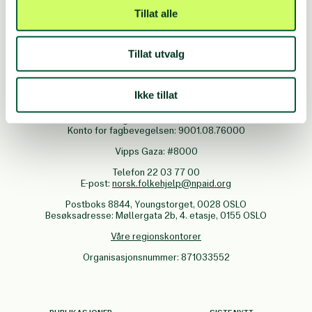
Tillat alle
FØLG OSS
Tillat utvalg
Ikke tillat
Vipps: Valgfritt beløp til
#10145
Innsamlingskonto: 5005.14.00000
Konto for fagbevegelsen: 9001.08.76000
Vipps Gaza: #8000
Telefon 22 03 77 00
E-post:
norsk.folkehjelp@npaid.org
Postboks 8844, Youngstorget, 0028 OSLO
Besøksadresse: Møllergata 2b, 4. etasje, 0155 OSLO
Våre regionskontorer
Organisasjonsnummer: 871033552