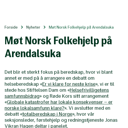
Til
hovedinnhold
Forside
Nyheter
Møt Norsk Folkehjelp på Arendalsuka
Møt Norsk Folkehjelp på
Arendalsuka
Det blir et sterkt fokus på beredskap, hvor vi blant
annet er med på å arrangere en debatt om
helseberedskap «
Er vi klare for neste krise
», vi er til
stede hos Stiftelsen Dam om «
Helsefrivilligetens
samfunnsbidrag
» og Røde Kors sitt arrangement
«
Globale katastrofer har lokale konsekvenser – er
norske lokalsamfunn klare?
». Vi avslutter med en
debatt «
totalberedskap i Norge
», hvor vår
seksjonsleder, førstehjelp og redningstjeneste Jonas
Vikran Hagen deltar i panelet.