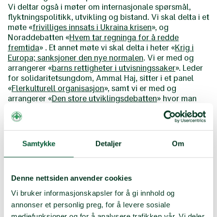
Vi deltar også i møter om internasjonale spørsmål,
flyktningspolitikk, utvikling og bistand. Vi skal delta i et
møte «
frivilliges innsats i Ukraina krisen
», og
Noraddebatten «
Hvem tar regninga for å redde
fremtida
» . Et annet møte vi skal delta i heter «
Krig i
Europa; sanksjoner den nye normalen
. Vi er med og
arrangerer «
barns rettigheter i utvisningssaker
». Leder
for solidaritetsungdom, Ammal Haj, sitter i et panel
«
Flerkulturell organisasjon
», samt vi er med og
arrangerer «
Den store utviklingsdebatten
» hvor man
blant annet får en sofasamtale med klima- og
miljøministeren og utviklingsministeren.
Du kan også møte oss på vår spennende stand,
lokasjonen ser du på standkartet under her!
Samtykke
Detaljer
Om
Denne nettsiden anvender cookies
Vi bruker informasjonskapsler for å gi innhold og
annonser et personlig preg, for å levere sosiale
mediefunksjoner og for å analysere trafikken vår. Vi deler