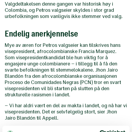
Valgdeltakelsen denne gangen var historisk høy i
Colombia, og Petros valgseier skyldes i stor grad
urbefolkningen som vanligvis ikke stemmer ved valg.
Endelig anerkjennelse
Mye av æren for Petros valgseier kan tilskrives hans
visepresident, afrocolombianske Francia Marquez.
Som visepresidentkandidat ble hun viktig for å
engasjere unge colombianere – i tillegg til å få den
svarte befolkningen til stemmelokalene. Jhon Jairo
Blandón fra den afrocolombianske organisasjonen
Proceso de Comunidades Negras (PCN) tror en svart
visepresidenten vil bli starten på slutten på den
strukturelle rasismen i landet.
– Vi har aldri vært en del av makta i landet, og nå har vi
visepresidenten. Det er selvfølgelig stort, sier Jhon
Jairo Blandón til Appell.
I likhet med urbefolkningen er den afrocolombianske