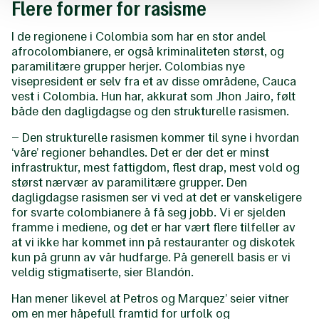
Flere former for rasisme
I de regionene i Colombia som har en stor andel
afrocolombianere, er også kriminaliteten størst, og
paramilitære grupper herjer. Colombias nye
visepresident er selv fra et av disse områdene, Cauca
vest i Colombia. Hun har, akkurat som Jhon Jairo, følt
både den dagligdagse og den strukturelle rasismen.
– Den strukturelle rasismen kommer til syne i hvordan
‘våre’ regioner behandles. Det er der det er minst
infrastruktur, mest fattigdom, flest drap, mest vold og
størst nærvær av paramilitære grupper. Den
dagligdagse rasismen ser vi ved at det er vanskeligere
for svarte colombianere å få seg jobb. Vi er sjelden
framme i mediene, og det er har vært flere tilfeller av
at vi ikke har kommet inn på restauranter og diskotek
kun på grunn av vår hudfarge. På generell basis er vi
veldig stigmatiserte, sier Blandón.
Han mener likevel at Petros og Marquez’ seier vitner
om en mer håpefull framtid for urfolk og