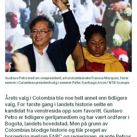
Gustavo Petro med sin visepresident, afrocolombianske Francia Marquez, feirer
seieren i Colombias presidentvalg i sommer.
Foto:
Santiago Arcos / NTB Scanpix
Årets valg i Colombia ble noe helt annet enn tidligere
valg. For første gang i landets historie seilte en
kandidat fra venstresida opp som favoritt. Gustavo
Petro er tidligere geriljamedlem og har vært ordfører i
Bogotá, landets hovedstad. Men på grunn av
Colombias blodige historie og tiår preget av
borgerkrig mellom FARC og regjeringen, skapte Petros