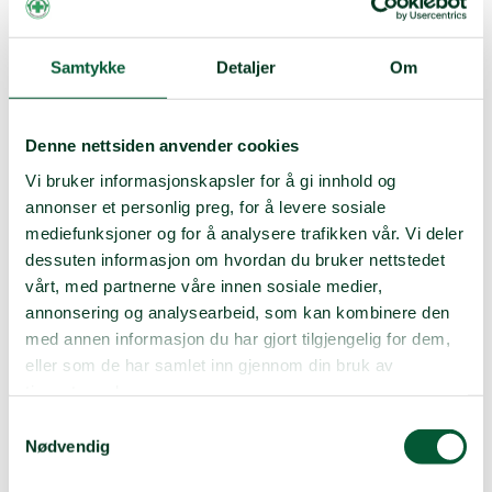
befolkningen svært utsatt i Colombia. Blandón
forteller at områdene hvor svarte colombianere utgjør
majoriteten, er dem som er mest oversett av
Samtykke
Detaljer
Om
myndighetene.
– Det var først i 1991 at colombianske myndigheter
anerkjente at landet er et mangfoldig land, bestående
Denne nettsiden anvender cookies
av ulike folkegrupper og etnisiteter. Det tok altså
Vi bruker informasjonskapsler for å gi innhold og
nærmere 200 år før den colombianske staten
annonser et personlig preg, for å levere sosiale
anerkjente at vi afrocolombianere hører til her, sier
mediefunksjoner og for å analysere trafikken vår. Vi deler
Blandón.
dessuten informasjon om hvordan du bruker nettstedet
vårt, med partnerne våre innen sosiale medier,
annonsering og analysearbeid, som kan kombinere den
med annen informasjon du har gjort tilgjengelig for dem,
eller som de har samlet inn gjennom din bruk av
tjenestene deres.
Samtykkevalg
Nødvendig