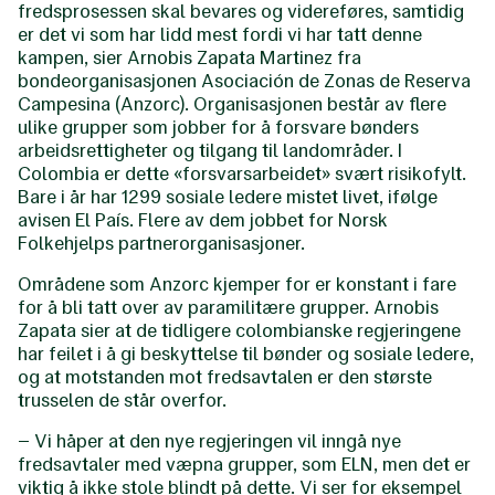
fredsprosessen skal bevares og videreføres, samtidig
er det vi som har lidd mest fordi vi har tatt denne
kampen, sier Arnobis Zapata Martinez fra
bondeorganisasjonen Asociación de Zonas de Reserva
Campesina (Anzorc). Organisasjonen består av flere
ulike grupper som jobber for å forsvare bønders
arbeidsrettigheter og tilgang til landområder. I
Colombia er dette «forsvarsarbeidet» svært risikofylt.
Bare i år har 1299 sosiale ledere mistet livet, ifølge
avisen El País. Flere av dem jobbet for Norsk
Folkehjelps partnerorganisasjoner.
Områdene som Anzorc kjemper for er konstant i fare
for å bli tatt over av paramilitære grupper. Arnobis
Zapata sier at de tidligere colombianske regjeringene
har feilet i å gi beskyttelse til bønder og sosiale ledere,
og at motstanden mot fredsavtalen er den største
trusselen de står overfor.
– Vi håper at den nye regjeringen vil inngå nye
fredsavtaler med væpna grupper, som ELN, men det er
viktig å ikke stole blindt på dette. Vi ser for eksempel