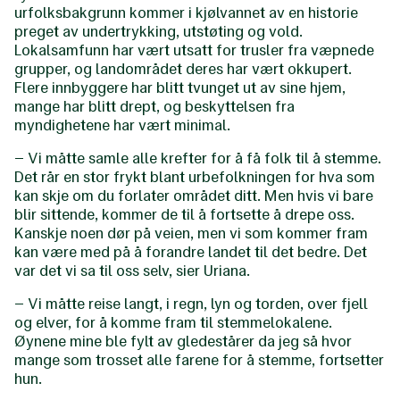
urfolksbakgrunn kommer i kjølvannet av en historie
preget av undertrykking, utstøting og vold.
Lokalsamfunn har vært utsatt for trusler fra væpnede
grupper, og landområdet deres har vært okkupert.
Flere innbyggere har blitt tvunget ut av sine hjem,
mange har blitt drept, og beskyttelsen fra
myndighetene har vært minimal.
– Vi måtte samle alle krefter for å få folk til å stemme.
Det rår en stor frykt blant urbefolkningen for hva som
kan skje om du forlater området ditt. Men hvis vi bare
blir sittende, kommer de til å fortsette å drepe oss.
Kanskje noen dør på veien, men vi som kommer fram
kan være med på å forandre landet til det bedre. Det
var det vi sa til oss selv, sier Uriana.
– Vi måtte reise langt, i regn, lyn og torden, over fjell
og elver, for å komme fram til stemmelokalene.
Øynene mine ble fylt av gledestårer da jeg så hvor
mange som trosset alle farene for å stemme, fortsetter
hun.