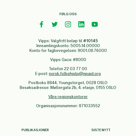
FØLG OSS
Vipps: Valgfritt beløp til
#10145
Innsamlingskonto: 5005.14.00000
Konto for fagbevegelsen: 9001.08.76000
Vipps Gaza: #8000
Telefon 22 03 77 00
E-post:
norsk.folkehjelp@npaid.org
Postboks 8844, Youngstorget, 0028 OSLO
Besøksadresse: Møllergata 2b, 4. etasje, 0155 OSLO
Våre regionskontorer
Organisasjonsnummer: 871033552
PUBLIKASJONER
SISTE NYTT