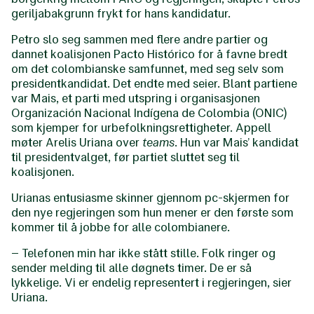
geriljabakgrunn frykt for hans kandidatur.
Petro slo seg sammen med flere andre partier og
dannet koalisjonen Pacto Histórico for å favne bredt
om det colombianske samfunnet, med seg selv som
presidentkandidat. Det endte med seier. Blant partiene
var Mais, et parti med utspring i organisasjonen
Organización Nacional Indígena de Colombia (ONIC)
som kjemper for urbefolkningsrettigheter. Appell
møter Arelis Uriana over
teams
. Hun var Mais’ kandidat
til presidentvalget, før partiet sluttet seg til
koalisjonen.
Urianas entusiasme skinner gjennom pc-skjermen for
den nye regjeringen som hun mener er den første som
kommer til å jobbe for alle colombianere.
– Telefonen min har ikke stått stille. Folk ringer og
sender melding til alle døgnets timer. De er så
lykkelige. Vi er endelig representert i regjeringen, sier
Uriana.