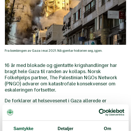
Fra bombingen av Gaza i mai 2021. Nå gjentar historien seg, igjen.
16 år med blokade og gjentatte krigshandlinger har
bragt hele Gaza til randen av kollaps. Norsk
Folkehjelps partner, The Palestinian NGOs Network
(PNGO) advarer om katastrofale konsekvenser om
eskaleringen fortsetter.
De forklarer at helsevesenet i Gaza allerede er
overbelastet og lider under mangel på medisiner, utstyr
og helsepersonell som følge av blokaden. Nå er
grenseovergangene helt sperret, og mennesker som
rammes av angrepene har enda mindre sjans for å få
Samtykke
Detaljer
Om