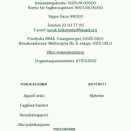
Innsamlingskonto: 5005.14.00000
Konto for fagbevegelsen: 9001.08.76000
Vipps Gaza: #8000
Telefon 22 03 77 00
E-post:
norsk.folkehjelp@npaid.org
Postboks 8844, Youngstorget, 0028 OSLO
Besøksadresse: Møllergata 2b, 4. etasje, 0155 OSLO
Våre regionskontorer
Organisasjonsnummer: 871033552
PUBLIKASJONER
SISTE NYTT
Appell arkiv
Nyheter
Fagblad Sanitet
Resultatrapport
Alle publikasjoner
PERSONVERN