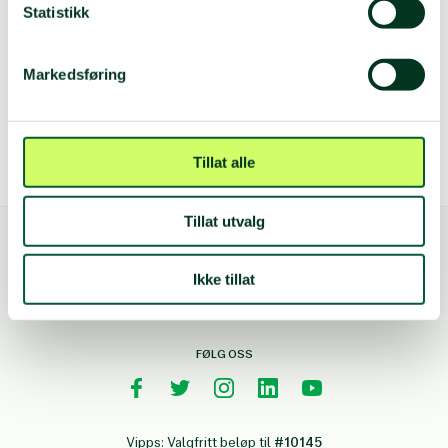
Statistikk
Therese Nordhus Lien
12 mai 2023
Markedsføring
Tillat alle
Tillat utvalg
Ikke tillat
FØLG OSS
Vipps: Valgfritt beløp til
#10145