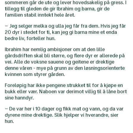
sommeren går de ute og lever hovedsakelig på gress. I
tillegg til gleden de gir Ibrahim og barna, gir de
familien stabil inntekt hele året.
– Jeg selger melka og ulla jeg får fra dem. Hvis jeg får
20 dyr i stedet for ti, kan jeg gi barna mine et enda
bedre liv, forteller hun.
Ibrahim har nemlig ambisjoner om at den lille
gårdsdriften skal bli større, og flere dyr er allerede på
vei. Alle de voksne sauene og geitene er drektige
denne våren - mye på grunn av den løsningsorienterte
kvinnen som styrer gården.
Foreløpig har ikke pengene strukket til for å kjøpe en
bukk eller vær. Naboen var derimot villig til å låne bort
sine hanndyr.
– De var her i 10 dager og fikk mat og vann, og da var
dyrene mine drektige. Slik hjelper vi hverandre, sier
hun.