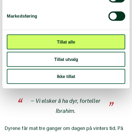
Markedsføring
Tillat alle
Foto:
Ida Kroksæter
Stor kjærlighet til dyrene
Tillat utvalg
Men livet er blitt lysere etter at dyrene kom på plass. I
tillegg til sauene og geitene, har de også kjøpt ender
Ikke tillat
som går fritt rundt i den lille innhengningen de har
bygget rundt huset.
– Vi elsker å ha dyr, forteller
Ibrahim.
Dyrene får mat tre ganger om dagen på vinters tid. På