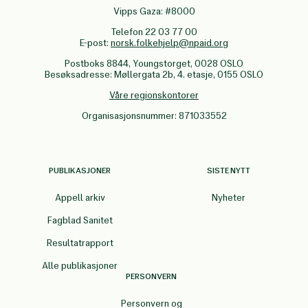
Vipps Gaza: #8000
Telefon 22 03 77 00
E-post:
norsk.folkehjelp@npaid.org
Postboks 8844, Youngstorget, 0028 OSLO
Besøksadresse: Møllergata 2b, 4. etasje, 0155 OSLO
Våre regionskontorer
Organisasjonsnummer: 871033552
PUBLIKASJONER
SISTE NYTT
Appell arkiv
Nyheter
Fagblad Sanitet
Resultatrapport
Alle publikasjoner
PERSONVERN
Personvern og