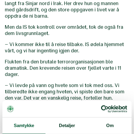
langt fra Sinjar nord i Irak. Her drev hun og mannen
med gårdsdrift, og den store oppgaven i livet var å
oppdra de ni barna.
Men da IS tok kontroll over området, tok de også fra
dem livsgrunnlaget.
– Vi kommer ikke til å reise tilbake. IS ødela hjemmet
vårt, og vi har ingenting igjen der.
Flukten fra den brutale terrororganisasjonen ble
dramatisk. Den krevende reisen over fjellet varte i 11
dager.
– Vi levde på vann og hvete som vi tok med oss. Vi
tilberedte ikke engang hveten, vi spiste den bare som
den var. Det var en vanskelig reise, forteller hun.
Vanskelig periode
Samtykke
Detaljer
Om
Flukten endte i Duhok, hvor mange andre i samme
situasjon også hadde slått seg ned. Det nye livet startet