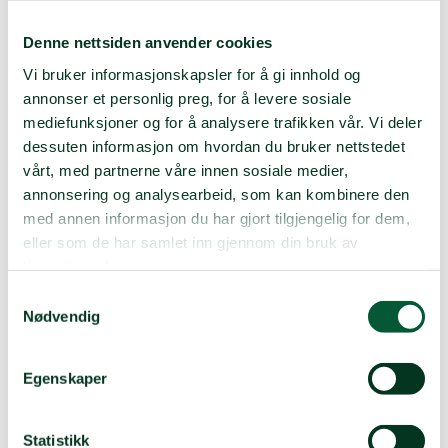
i et telt. Ibrahim og mannen jobbet som dagarbeidere
hos lokale bønder som trengte hjelp i åkrene, men uten
Denne nettsiden anvender cookies
fast inntekt blir det vanskelig å starte på nytt for en
Vi bruker informasjonskapsler for å gi innhold og
stor familie.
annonser et personlig preg, for å levere sosiale
Det nye livet ble tungt på flere måter. Ett år etter den
mediefunksjoner og for å analysere trafikken vår. Vi deler
dramatiske flukten, mistet de en av sønnene. Han tok
dessuten informasjon om hvordan du bruker nettstedet
sitt eget liv. De siste årene har også helsen til mannen
vårt, med partnerne våre innen sosiale medier,
blitt dårligere, og de har måtte sette av mye av
annonsering og analysearbeid, som kan kombinere den
inntekten til undersøkelser og medisiner.
med annen informasjon du har gjort tilgjengelig for dem,
– Det er jeg og døtrene mine som forsørger familien,
eller som de har samlet inn gjennom din bruk av
forteller hun.
tjenestene deres.
Samtykkevalg
Nødvendig
Egenskaper
Statistikk