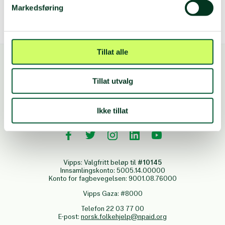
Markedsføring
Tillat alle
Tillat utvalg
Ikke tillat
FØLG OSS
Vipps: Valgfritt beløp til
#10145
Innsamlingskonto: 5005.14.00000
Konto for fagbevegelsen: 9001.08.76000
Vipps Gaza: #8000
Telefon 22 03 77 00
E-post:
norsk.folkehjelp@npaid.org