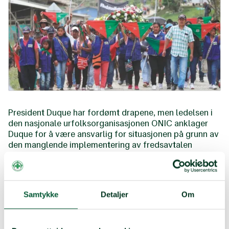
President Duque har fordømt drapene, men ledelsen i
den nasjonale urfolksorganisasjonen ONIC anklager
Duque for å være ansvarlig for situasjonen på grunn av
den manglende implementering av fredsavtalen
generelt og urfolkskapitlet spesielt - og fordi det under
hans politiske ledelse er en stadig økende voldsspiral
som myndighetene ikke gjør nok for å stoppe.
Samtykke
Detaljer
Om
Den 2. november holdt Norsk Folkehjelps
partnerorganisasjon ONIC en pressekonferanse i
Bogota. Der varslet de en nasjonal mobilisering mot
forfølgelsen av sosiale ledere og krever at den