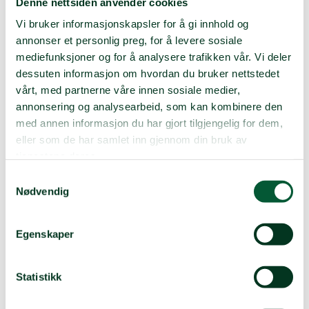
Denne nettsiden anvender cookies
colombianske staten oppfyller fredsavtalen. Under
Vi bruker informasjonskapsler for å gi innhold og
pressekonferansen annonserte de en nasjonal streik 21.
november, ba om et ekstraordinært besøk til Colombia
annonser et personlig preg, for å levere sosiale
fra FNs spesialrapportør for urfolks rettigheter og Den
mediefunksjoner og for å analysere trafikken vår. Vi deler
interamerikanske Menneskerettskommisjonen og
dessuten informasjon om hvordan du bruker nettstedet
krevde forsvarsministerens avgang. ONICs leder, Luis
vårt, med partnerne våre innen sosiale medier,
Fernando Arias, sa at de «oppfordrer hele det
annonsering og analysearbeid, som kan kombinere den
colombianske samfunnet til å reise oss i forsvar for
med annen informasjon du har gjort tilgjengelig for dem,
livet, rettighetene og territoriene fra og med 8.
eller som de har samlet inn gjennom din bruk av
november».
tjenestene deres.
Guillermo Botero trakk seg 7. november etter
Samtykkevalg
beskyldninger om at han skal ha holdt tilbake
Nødvendig
opplysninger om at barn ble drept da landets militære
bombet en leir tilhørende opprørsgruppen FARC. I alt
sju barn i alderen 12–17 år ble drept under angrepet.
Egenskaper
Nyheter Norsk Folkehjelp
08 nov. 2019
Statistikk