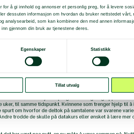
n
-kursholder fortsetter; Inger Sylvia og jeg snakket samme
 for å gi innhold og annonser et personlig preg, for å levere sos
ne var stengt, mange var permitterte og redde og hva vi kun
inner Kan
-kurs.
deler dessuten informasjon om hvordan du bruker nettstedet vårt,
og analysearbeid, som kan kombinere den med annen informasjon d
lende med at regjeringen kom med midler for økt informas
 inn gjennom din bruk av tjenestene deres.
olkningen. Norsk Folkehjelp var en av organisasjonene som 
ettelse av prosjektet
Kvinner Kan: Et pusterom
og rask opps
le samtalegrupper for kvinner med innvandrerbakgrunn.
Egenskaper
Statistikk
 våre samfunnorienterende
Kvinner Kan
-kurs og temasamlinge
samarbeidspartnere i kommunens kvalifiseringstiltak
Jobbsj
e denne aktiviteten.
Jobbsjanse-
programmet er et samarbe
gruppesamtalene startet opp allerede i starten av mai. Frem t
e grupper og 30 kvinner med innvandrerbakgrunn har deltatt
Tillat utvalg
pplement til de tilbudene som nå begynner å åpne opp igjen.
em kvinner fra
Jobbsjanse-
programmet og en gruppeleder. De
e uker, til samme tidspunkt. Kvinnene som trenger hjelp til å 
e spurt om hvorfor de deltok på samtalene var svarene varie
Andre trodde de skulle på datakurs eller ønsket å lære mer