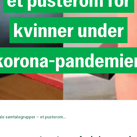
kvinner
under
korona-pandemie
ale samtalegrupper – et pusterom...