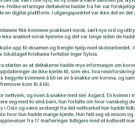
at det har vært noe nytt, en ny måte å være sammen på. Nytt
. Hvilke erfaringer deltakerne hadde fra før var forskjellig
 en digital plattform. I utgangspunktet var ikke det en del
talene fikk kvinnene praktisert norsk, lært nye ord og ut
ne ikke snakket norsk hjemme og det var lenge siden de had
skulle opp til eksamen og trengte hjelp med skolearbeidet. J
 lokallaget Kristiania forteller Inger Sylvia.
 fra starten av at deltakerne hadde mye informasjon om koro
ppdateringer de ikke kjente til, som eks. hva reiseforsikrin
kk begynte kvinnene å bli lei av å snakke om korona, og sam
fremover kom til å bli.
r nettverk, og noen å snakke med sier Asgerd. En kvinne i mi
blere seg med to små barn, hun fortalte om hvor vanskelig de
y i Oslo og være avstengt fra det nettverket hun hadde tidli
Oslo hvor hun hadde mange kjente. Hun følt seg så ensom og s
pplevelser fra 17 maifeiringer tidligere med et kulturelt m