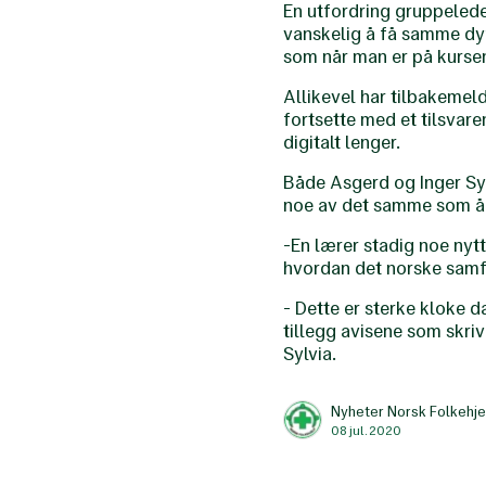
En utfordring gruppeleder
vanskelig å få samme dyn
som når man er på kursen
Allikevel har tilbakemel
fortsette med et tilsvare
digitalt lenger.
Både Asgerd og Inger Syl
noe av det samme som 
-En lærer stadig noe nyt
hvordan det norske samfu
- Dette er sterke kloke d
tillegg avisene som skr
Sylvia.
Nyheter Norsk Folkehje
08 jul. 2020