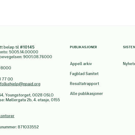
tt beløp til
#10145
PUBLIKASJONER
SISTE 
onto: 5005.14.00000
gbevegelsen: 9001.08.76000
Appell arkiv
Nyhet
 #8000
Fagblad Sanitet
3 77 00
Resultatrapport
.folkehjelp@npaid.org
Alle publikasjoner
44, Youngstorget, 0028 OSLO
: Møllergata 2b, 4. etasje, 0155
kontorer
nsnummer: 871033552