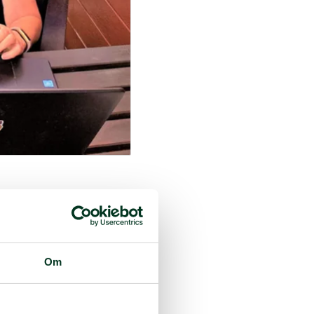
rbefolkningen under
ger kunne møtes til kurs
ål om å gi kvinnene
.
Om
un hadde kontakt med på
gsprogram var redde og
 som også har lang