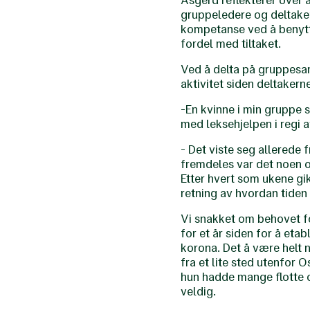
Asgerd reflekterer over 
gruppeledere og deltakere
kompetanse ved å benytte
fordel med tiltaket.
Ved å delta på gruppesam
aktivitet siden deltaker
-En kvinne i min gruppe 
med leksehjelpen i regi av
- Det viste seg allerede
fremdeles var det noen o
Etter hvert som ukene gi
retning av hvordan tiden 
Vi snakket om behovet fo
for et år siden for å eta
korona. Det å være helt n
fra et lite sted utenfor 
hun hadde mange flotte o
veldig.