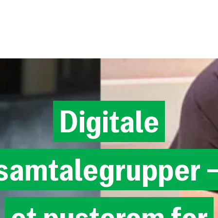
Digitale
samtalegrupper
et
pusterom
for