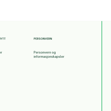
NYTT
PERSONVERN
er
Personvern og
informasjonskapsler