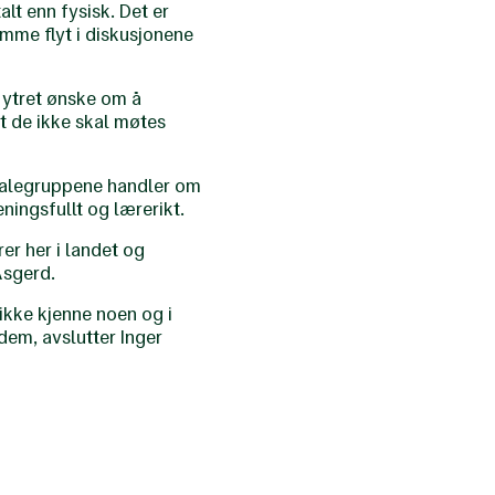
lt enn fysisk. Det er
amme flyt i diskusjonene
 ytret ønske om å
at de ikke skal møtes
mtalegruppene handler om
ingsfullt og lærerikt.
er her i landet og
Asgerd.
ikke kjenne noen og i
em, avslutter Inger