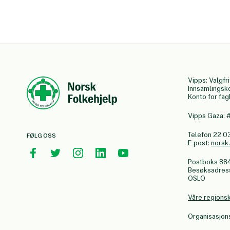
Vipps: Valgfri
Innsamlingsk
Konto for fa
Vipps Gaza:
Telefon 22 0
FØLG OSS
E-post:
norsk
Postboks 88
Besøksadresse
OSLO
Våre regions
Organisasjo