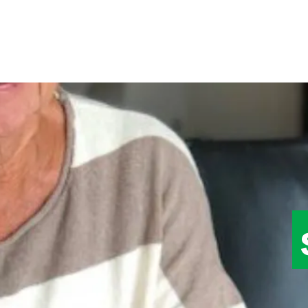
Til
hovedinnhold