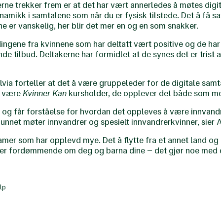
ne trekker frem er at det har vært annerledes å møtes digita
amikk i samtalene som når du er fysisk tilstede. Det å få s
e er vanskelig, her blir det mer en og en som snakker.
dingene fra kvinnene som har deltatt vært positive og de har
nde tilbud. Deltakerne har formidlet at de synes det er trist 
via forteller at det å være gruppeleder for de digitale sa
å være
Kvinner Kan
kursholder, de opplever det både som men
t og får forståelse for hvordan det oppleves å være innvandr
nnet møter innvandrer og spesielt innvandrerkvinner, sier 
amer som har opplevd mye. Det å flytte fra et annet land og 
iver fordømmende om deg og barna dine – det gjør noe med d
lp