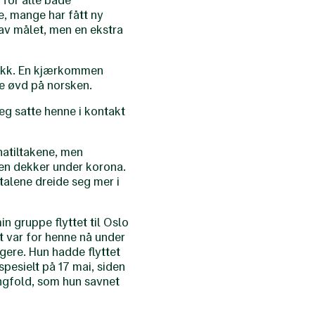
 for alle både
e, mange har fått ny
 av målet, men en ekstra
trykk. En kjærkommen
de øvd på norsken.
eg satte henne i kontakt
natiltakene, men
gen dekker under korona.
talene dreide seg mer i
n gruppe flyttet til Oslo
t var for henne nå under
gere. Hun hadde flyttet
pesielt på 17 mai, siden
angfold, som hun savnet