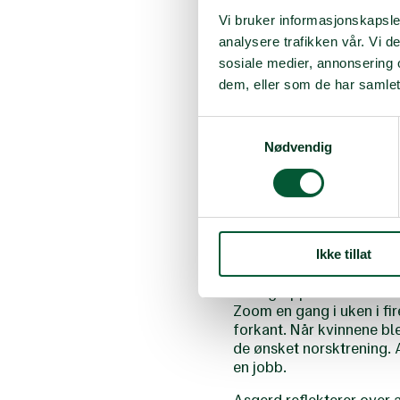
erfaring som
Kvinner Ka
Vi bruker informasjonskapsler
med kvinnene siden skole
kunne holde ordinære
Kv
analysere trafikken vår. Vi 
sosiale medier, annonsering 
Samtalene var sammenfal
dem, eller som de har samlet
rettet mot innvandrerbef
dette muliggjorde igangs
Samtykkevalg
gjennomføring av digita
Nødvendig
Tidligere erfaringer fra
våre allerede etablerte 
kunne tilby sine deltaker
IMDi. De første digitale 
gjennomført seks digital
Ikke tillat
opp til høsten som et su
Hver gruppe består av f
Zoom en gang i uken i fir
forkant. Når kvinnene bl
de ønsket norsktrening. 
en jobb.