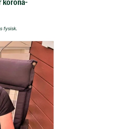
r korona-
s fysisk.