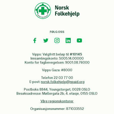
FØLG OSS
Vipps: Valgfritt beløp til
#10145
Innsamlingskonto: 5005.14.00000
Konto for fagbevegelsen: 9001.08.76000
Vipps Gaza: #8000
Telefon 22 03 77 00
E-post:
norsk.folkehjelp@npaid.org
Postboks 8844, Youngstorget, 0028 OSLO
Besøksadresse: Møllergata 2b, 4. etasje, 0155 OSLO
Våre regionskontorer
Organisasjonsnummer: 871033552