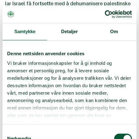
lar Israel få fortsette med å dehumanisere palestinske
menneskeliv og systematisk undertrykke det
palestinske folk?
I årtier har Israel
undergravet, diskriminert og drept
Samtykke
Detaljer
Om
palestinske individer og organisasjoner som ville vært
viktige aktører i fredsforhandlinger og statsbygging.
Jo mer profesjonell og profilert en sivilsamfunnsaktør
har blitt, jo større trussel har den blitt oppfattet som
Denne nettsiden anvender cookies
fra israelsk side. Helt legitime organisasjoner og
Vi bruker informasjonskapsler for å gi innhold og
rettighetsforkjempere har fått innskrenket ytrings- og
annonser et personlig preg, for å levere sosiale
forsamlingsfriheten sin. De fengsles, bankes opp og
mediefunksjoner og for å analysere trafikken vår. Vi deler
trakasseres over en lav sko.
dessuten informasjon om hvordan du bruker nettstedet
I nyere tid har udokumenterte israelske terroranklager
vårt, med partnerne våre innen sosiale medier,
mot palestinske organisasjoner vært med på å
annonsering og analysearbeid, som kan kombinere den
undergrave det palestinske sivilsamfunnet ytterligere. I
med annen informasjon du har gjort tilgjengelig for dem,
oktober 2021 ble seks palestinske
eller som de har samlet inn gjennom din bruk av
sivilsamfunnsorganisasjoner stemplet som
tjenestene deres.
terrororganisasjoner. Israel har ikke klart å legge frem
bevis for disse alvorlige anklagene, og FN og en rekke
Samtykkevalg
land har bedt dem omgjøre terrorstemplingen. Likevel
Nødvendig