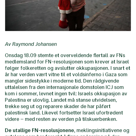
Av Raymond Johansen
Onsdag 18.09 stemte et overveldende flertall av FNs
medlemsland for FN-resolusjonen som krever at Israel
følger folkeretten og avslutter okkupasjonen. I snart et
år har verden vært vitne til et voldsinferno i Gaza som
mangler sidestykke i moderne tid. Den rådgivende
uttalelsen fra den internasjonale domstolen ICJ som
kom i sommer, levnet ingen tvil: Israels okkupasjon av
Palestina er ulovlig. Landet må stanse utvidelsen,
trekke seg ut og reparere skader de har påført
palestinsk land. Likevel fortsetter Israel ufortrødent
videre – med resten av verden på tilskuerbenken.
De utallige FN-resolusjonene,
meklingsinitiativene og