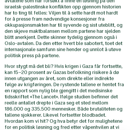
avtalene som har forsøkt å finne en løsning på den
israelsk-palestinske konflikten opp gjennom historien
har to ting til felles: Viljen til å sette hardt mot hardt
for å presse fram nødvendige konsesjoner fra
okkupasjonsmakten har til syvende og sist uteblitt, og
den skjeve maktbalansen mellom partene har sjelden
blitt anerkjent. Dette skinner tydelig gjennom også i
Oslo-avtalen. Da den etter hvert ble sabotert, toet det
internasjonale samfunn sine hender og unnlot å utøve
politisk press på partene.
Hvor stygt må det bli? Hvis krigen i Gaza får fortsette,
kan 15–20 prosent av Gazas befolkning risikere å dø
innen utgangen av året, som direkte eller indirekte
følge av krigføringen. De rystende tallene er hentet fra
en rapport som nylig ble gjengitt i det medisinske
tidsskriftet «The Lancet». Ifølge studien befinner det
reelle antallet drepte i Gaza seg et sted mellom
186.000 og 335.500 mennesker. Både brutaliteten og
tallene sjokkerer. Likevel fortsetter blodbadet.
Hvordan kom vi hit? Og hva betyr det for mulighetene
for en politisk løsning og fred etter våpenhvilen at vi