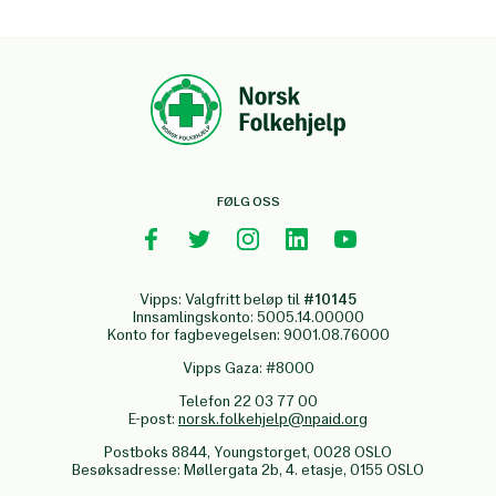
FØLG OSS
Vipps: Valgfritt beløp til
#10145
Innsamlingskonto: 5005.14.00000
Konto for fagbevegelsen: 9001.08.76000
Vipps Gaza: #8000
Telefon 22 03 77 00
E-post:
norsk.folkehjelp@npaid.org
Postboks 8844, Youngstorget, 0028 OSLO
Besøksadresse: Møllergata 2b, 4. etasje, 0155 OSLO