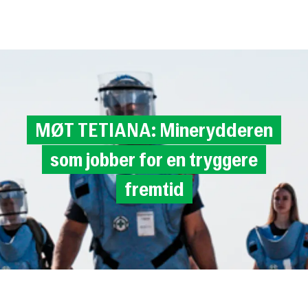
Til
hovedinnhold
MØT
TETIANA:
Minerydderen
som
jobber
for
en
tryggere
fremtid