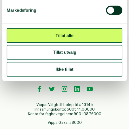
Adresse
Markedsføring
Norsk Folkehjelp Solidaritetsungdom Bergen
Lars Hillesgate 19, 3. etg, 5008
BERGEN
Tillat alle
Tillat utvalg
Ikke tillat
FØLG OSS
Vipps: Valgfritt beløp til
#10145
Innsamlingskonto: 5005.14.00000
Konto for fagbevegelsen: 9001.08.76000
Vipps Gaza: #8000