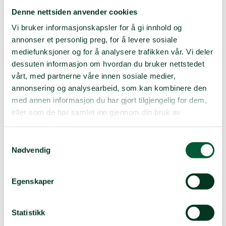
Engasjer
deg
ved
å
bli
Denne nettsiden anvender cookies
medlem
i
dag
Vi bruker informasjonskapsler for å gi innhold og
annonser et personlig preg, for å levere sosiale
mediefunksjoner og for å analysere trafikken vår. Vi deler
Bli medlem i dag
dessuten informasjon om hvordan du bruker nettstedet
vårt, med partnerne våre innen sosiale medier,
annonsering og analysearbeid, som kan kombinere den
med annen informasjon du har gjort tilgjengelig for dem,
eller som de har samlet inn gjennom din bruk av
tjenestene deres.
Samtykkevalg
Nødvendig
Kontakt oss
Egenskaper
Du kan kontakte oss på:
E-post:
Solung.bergen@folkehjelp.no
Statistikk