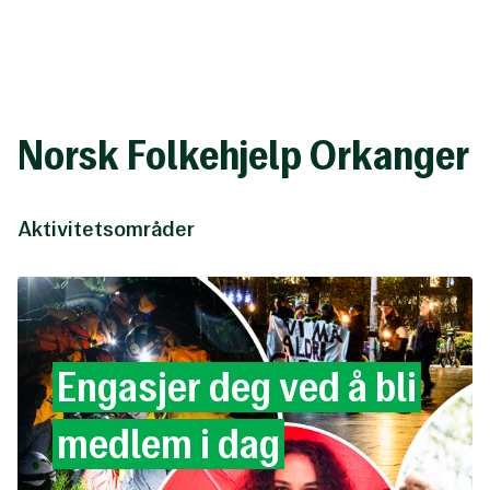
Til
hovedinnhold
Norsk Folkehjelp Orkanger
Aktivitetsområder
Engasjer
deg
ved
å
bli
medlem
i
dag